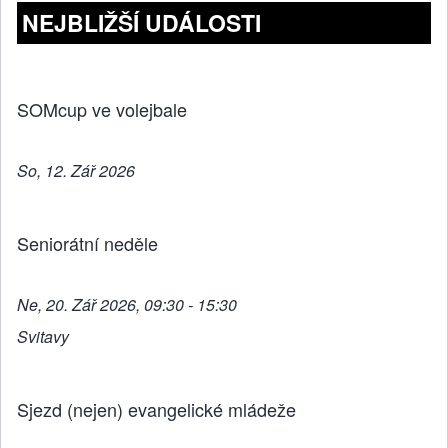
b
n
NEJBLIŽŠÍ UDÁLOSTI
o
g
o
er
k
SOMcup ve volejbale
So, 12. Zář 2026
Seniorátní neděle
Ne, 20. Zář 2026, 09:30 - 15:30
Svitavy
Sjezd (nejen) evangelické mládeže