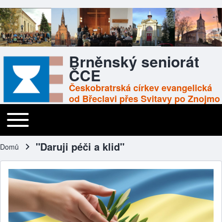
Brněnský seniorát
ČCE
Českobratrská církev evangelická
od Břeclavi přes Svitavy po Znojmo
Toggle main menu
Main navigation
"Daruji péči a klid"
Domů
Drobečková navigace