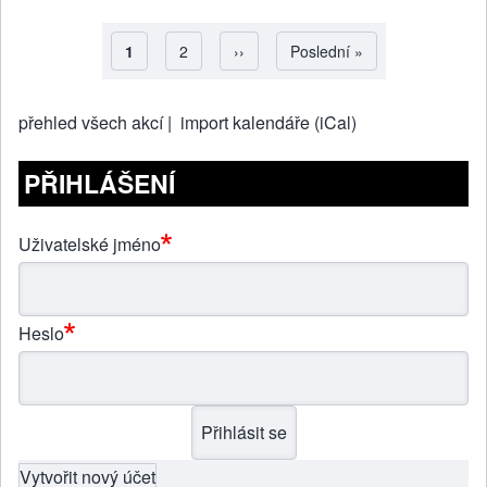
Aktuální stránka
1
Strana
2
Následující stránka
››
Poslední stránka
Poslední »
Pagination
přehled všech akcí |
import kalendáře (iCal)
PŘIHLÁŠENÍ
Uživatelské jméno
Heslo
Vytvořit nový účet