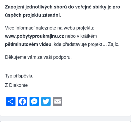
Zapojení jednotlivých sborů do veřejné sbírky je pro
úspěch projektu zásadní.
Více informací naleznete na webu projektu:
www.pobytyproukrajinu.cz
nebo v krátkém
pětiminutovém videu
, kde představuje projekt J. Zajíc.
Děkujeme vám za vaši podporu.
Typ příspěvku
Z Diakonie
S
F
M
T
E
h
a
e
wi
m
ar
c
ss
tt
ail
e
e
e
er