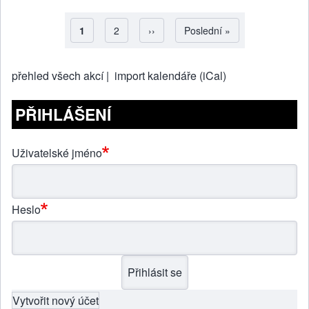
Aktuální stránka
1
Strana
2
Následující stránka
››
Poslední stránka
Poslední »
Pagination
přehled všech akcí |
import kalendáře (iCal)
PŘIHLÁŠENÍ
Uživatelské jméno
Heslo
Vytvořit nový účet