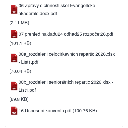
06 Zprávy o činnosti škol Evangelické
akademie.docx.pdf
(2.11 MB)
07 prehled nakladu24 odhad25 rozpočet26.pdf
(101.1 KB)
08a_rozdeleni celocirkevnich repartic 2026.xlsx
- List1.pdf
(70.04 KB)
08b_rozdeleni seniorátních repartic 2026.xlsx -
List1.pdf
(69.8 KB)
16 Usnesení konventu.pdf
(100.76 KB)