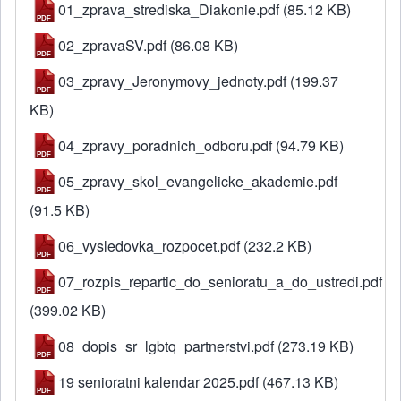
01_zprava_strediska_Diakonie.pdf
(85.12 KB)
02_zpravaSV.pdf
(86.08 KB)
03_zpravy_Jeronymovy_jednoty.pdf
(199.37
KB)
04_zpravy_poradnich_odboru.pdf
(94.79 KB)
05_zpravy_skol_evangelicke_akademie.pdf
(91.5 KB)
06_vysledovka_rozpocet.pdf
(232.2 KB)
07_rozpis_repartic_do_senioratu_a_do_ustredi.pdf
(399.02 KB)
08_dopis_sr_lgbtq_partnerstvi.pdf
(273.19 KB)
19 senioratni kalendar 2025.pdf
(467.13 KB)