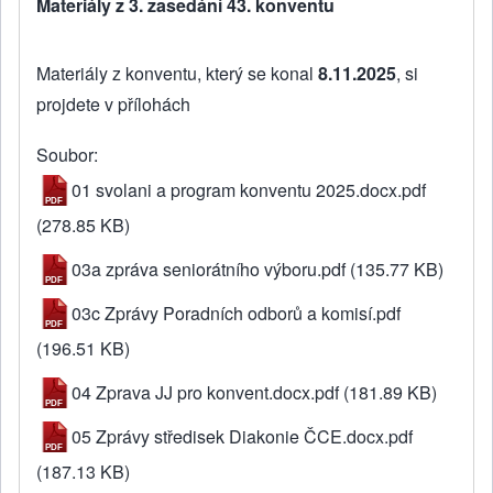
Materiály z 3. zasedání 43. konventu
Materiály z konventu, který se konal
8.11.2025
, si
projdete v přílohách
Soubor
01 svolani a program konventu 2025.docx.pdf
(278.85 KB)
03a zpráva seniorátního výboru.pdf
(135.77 KB)
03c Zprávy Poradních odborů a komisí.pdf
(196.51 KB)
04 Zprava JJ pro konvent.docx.pdf
(181.89 KB)
05 Zprávy středisek Diakonie ČCE.docx.pdf
(187.13 KB)