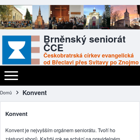
Brněnský seniorát
ČCE
Českobratrská církev evangelická
od Břeclavi přes Svitavy po Znojmo
Toggle main menu
Main navigation
Konvent
Domů
Drobečková navigace
Konvent
Konvent je nejvyšším orgánem seniorátu. Tvoří ho
zástupci sborů. Každý rok se schází na pravidelném