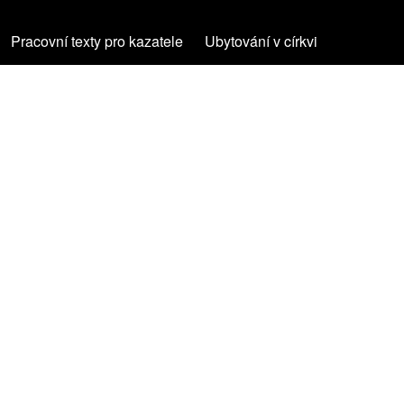
Pracovní texty pro kazatele
(opens in new tab)
Ubytování v církvi
(opens in new tab)