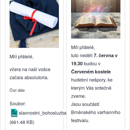
Milí přátelé,
tuto neděli
7. června v
Milí přátelé,
19.30
budou v
včera na naší vošce
Červeném kostele
začala absolutoria.
hudební nešpory, ke
kterým Vás srdečně
Číst dále
about Bohoslužba VOŠky s předáváním diplomů
zveme.
Soubor
Jsou součástí
Brněnského varhanního
slavnostni_bohosluzba_ea.jpg
festivalu.
(661.48 KB)