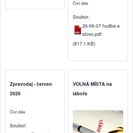
Číst dále
about Hudební nešpory
Soubor
26-06-07 hudba a
slovo.pdf
(817.1 KB)
Zpravodaj - červen
VOLNÁ MÍSTA na
2026
táboře
Číst dále
about Zpravodaj - červen 2026
Soubor