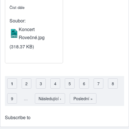
Číst dále
about Rovečné zve na koncert
Soubor
Koncert
Rovečné.jpg
(318.37 KB)
Aktuální stránka
1
Strana
2
Strana
3
Strana
4
Strana
5
Strana
6
Strana
7
Strana
8
Pagination
Strana
9
…
Následující stránka
Následující ›
Poslední stránka
Poslední »
Subscribe to