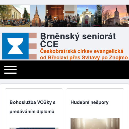
Brněnský seniorát
ČCE
Českobratrská církev evangelická
od Břeclavi přes Svitavy po Znojmo
Toggle main menu
Main navigation
Bohoslužba VOŠky s
Hudební nešpory
předáváním diplomů