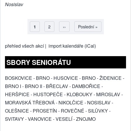
Nosislav
Aktuální stránka
1
Strana
2
Následující stránka
››
Poslední stránka
Poslední »
Pagination
přehled všech akcí |
import kalendáře (iCal)
SBORY SENIORÁTU
BOSKOVICE
-
BRNO - HUSOVICE
-
BRNO - ŽIDENICE
-
BRNO I
-
BRNO II
-
BŘECLAV
-
DAMBOŘICE
-
HERŠPICE
-
HUSTOPEČE
-
KLOBOUKY
-
MIROSLAV
-
MORAVSKÁ TŘEBOVÁ
-
NIKOLČICE
-
NOSISLAV
-
OLEŠNICE
-
PROSETÍN
-
ROVEČNÉ
-
SILŮVKY
-
SVITAVY
-
VANOVICE
-
VESELÍ
-
ZNOJMO