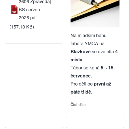
2606 Zpravodaj
BS červen
2026.pdf
(157.13 KB)
Na mladším běhu
tábora YMCA na
Blažkově
se uvolnila
4
místa
.
Tábor se koná
5. - 15.
července
.
Pro děti po
první až
páté třídě
.
Číst dále
about VOLNÁ MÍSTA na t