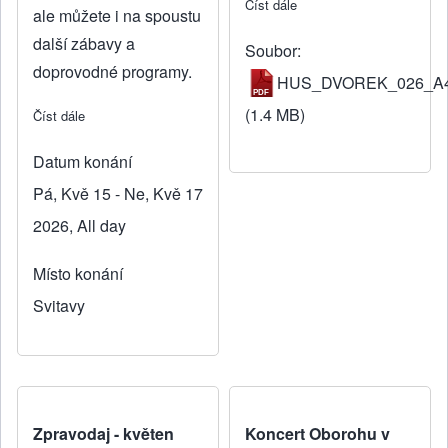
Číst dále
about Husovický dvorek
ale můžete i na spoustu
další zábavy a
Soubor
doprovodné programy.
HUS_DVOREK_026_A4
(1.4 MB)
Číst dále
about Jarní školka mládeže
Datum konání
Pá, Kvě 15 - Ne, Kvě 17
2026, All day
Místo konání
Svitavy
Zpravodaj - květen
Koncert Oborohu v