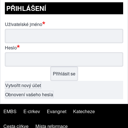
PŘIHLÁŠENÍ
Uživatelské jméno
Heslo
Vytvořit nový účet
Obnovení vašeho hesla
EMBS
(opens in new tab)
E-cirkev
(opens in new tab)
Evangnet
(opens in new tab)
Katecheze
(opens in new tab)
Menu patičky
Cesta církve
(opens in new tab)
Místa reformace
(opens in new tab)