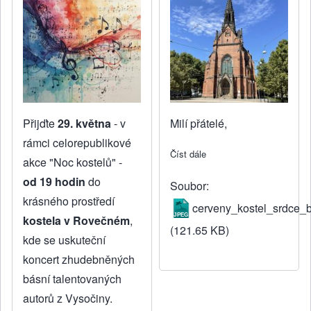
Přijďte
29. května
- v
Milí přátelé,
rámci celorepublikové
Číst dále
about Přednáška o Červe
akce "Noc kostelů" -
od 19 hodin
do
Soubor
krásného prostředí
cerveny_kostel_srdce_b
kostela v Rovečném
,
(121.65 KB)
kde se uskuteční
koncert zhudebněných
básní talentovaných
autorů z Vysočiny.