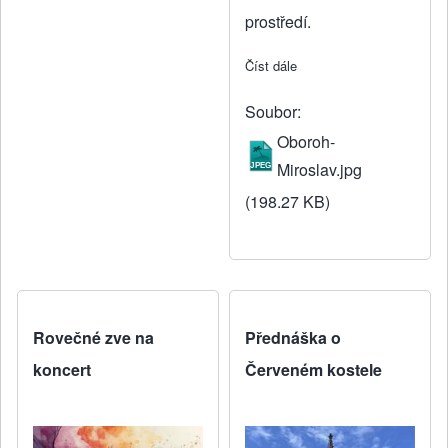
prostředí.
Číst dále
about Koncert Oborohu v 
Soubor
Oboroh-
Miroslav.jpg
(198.27 KB)
Rovečné zve na
Přednáška o
koncert
Červeném kostele