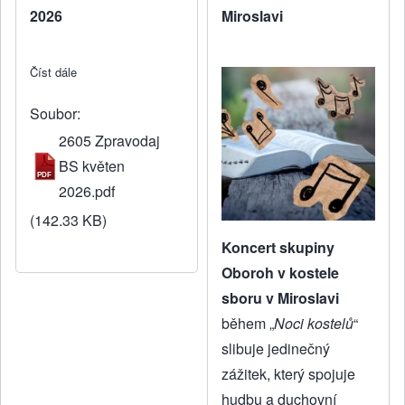
2026
Miroslavi
Číst dále
about Zpravodaj - květen 2026
Soubor
2605 Zpravodaj
BS květen
2026.pdf
(142.33 KB)
Koncert skupiny
Oboroh v kostele
sboru v Miroslavi
během „
Noci kostelů
“
slibuje jedinečný
zážitek, který spojuje
hudbu a duchovní