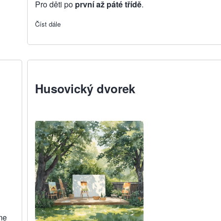
Pro děti po
první až páté třídě
.
Číst dále
about VOLNÁ MÍSTA na táboře
Husovický dvorek
me