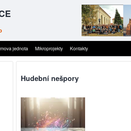
ČCE
o
mova jednota
Mikroprojekty
Kontakty
Hudební nešpory