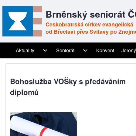
Brněnský seniorát 
Českobratrská církev evangelická
od Břeclavi přes Svitavy po Znojm
Aktuality
Aktuality sub-navigation
Seniorát
Seniorát sub-navigation
Konvent
Jeroný
Main navigation
Bohoslužba VOŠky s předáváním
diplomů