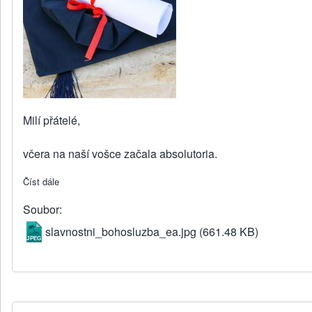
Milí přátelé,
včera na naší vošce začala absolutoria.
Číst dále
about Bohoslužba VOŠky s předáváním diplomů
Soubor
slavnostni_bohosluzba_ea.jpg
(661.48 KB)