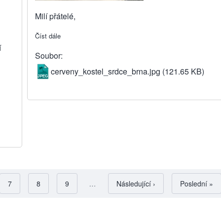
Milí přátelé,
Číst dále
about Přednáška o Červeném kostele
í
Soubor
cerveny_kostel_srdce_brna.jpg
(121.65 KB)
Strana
7
Strana
8
Strana
9
…
Následující stránka
Následující ›
Poslední str
Poslední »
Pagination