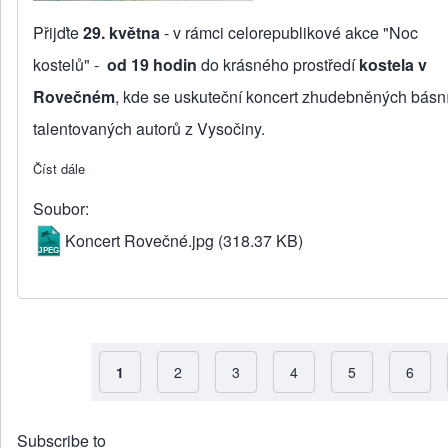
Přijďte
29. května
- v rámci celorepublikové akce "Noc
kostelů" -
od 19 hodin
do krásného prostředí
kostela v
Rovečném
, kde se uskuteční koncert zhudebněných básn
talentovaných autorů z Vysočiny.
Číst dále
about Rovečné zve na koncert
Soubor
Koncert Rovečné.jpg
(318.37 KB)
Aktuální stránka
1
Strana
2
Strana
3
Strana
4
Strana
5
Strana
6
Subscribe to