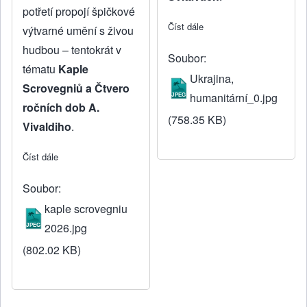
potřetí propojí špičkové
Číst dále
about J. Dus zblízka o hu
výtvarné umění s živou
hudbou – tentokrát v
Soubor
tématu
Kaple
Ukrajina,
Scrovegniů a Čtvero
humanitární_0.jpg
ročních dob A.
(758.35 KB)
Vivaldiho
.
Číst dále
about Kaple Scrovegniů a Čtvero ročních dob A. Vivaldiho
Soubor
kaple scrovegniu
2026.jpg
(802.02 KB)