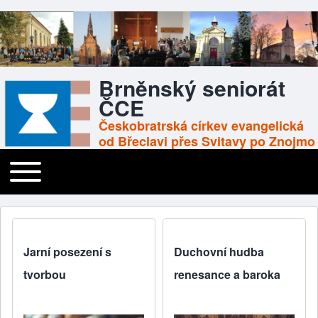
Brněnský seniorát
ČCE
Českobratrská církev evangelická
od Břeclavi přes Svitavy po Znojmo
Toggle main menu
Main navigation
Jarní posezení s
Duchovní hudba
tvorbou
renesance a baroka