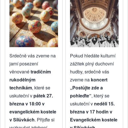
Srdečně vás zveme na
Pokud hledáte kulturní
jarní posezení
zážitek plný duchovní
věnované
tradičním
hudby, srdečně vás
rukodělným
zveme na
koncert
technikám
, které se
„Postůjte zde a
uskuteční v
pátek 27.
pohleďte“
, který se
března v 18:00 v
uskuteční v
neděli 15.
evangelickém kostele
března v 17 hodin v
v Silůvkách
. Přijďte si
Evangelickém kostele
vyzkoušet zdobení
v Silůvkách
.