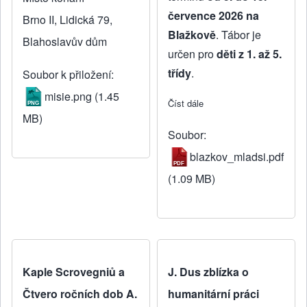
července 2026 na
Brno II, Lidická 79,
Blažkově
. Tábor je
Blahoslavův dům
určen pro
děti z 1. až 5.
třídy
.
Soubor k přiložení
misie.png
(1.45
Číst dále
about Blažkov pro mladší 
MB)
Soubor
blazkov_mladsi.pdf
(1.09 MB)
Kaple Scrovegniů a
J. Dus zblízka o
Čtvero ročních dob A.
humanitární práci