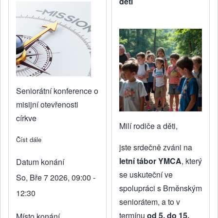
děti
Seniorátní konference o
misijní otevřenosti
církve
Milí rodiče a děti,
Číst dále
about Objevování víry
jste srdečně zváni na
letní tábor YMCA
, který
Datum konání
se uskuteční ve
So, Bře 7 2026, 09:00 -
spolupráci s Brněnským
12:30
seniorátem, a to v
termínu
od 5. do 15.
Místo konání