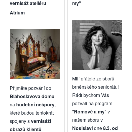
vernisáž ateliéru
my"
Atrium
Milí přátelé ze sborů
brněnského seniorátu!
Přijměte pozvání do
Rádi bychom Vás
Blahoslavova domu
pozvali na program
na
hudební nešpory
,
"
Romové a my
" v
které budou tentokrát
našem sboru v
spojeny s
vernisáží
Nosislavi
dne
8.3. od
obrazů klientů