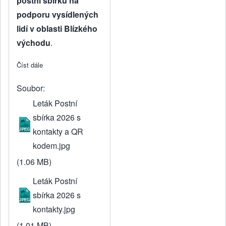
postní sbírku na
podporu vysídlených
lidí v oblasti Blízkého
východu
.
Číst dále
about Postní sbírka
Soubor
Leták Postní
sbírka 2026 s
kontakty a QR
kodem.jpg
(1.06 MB)
Leták Postní
sbírka 2026 s
kontakty.jpg
(1.01 MB)