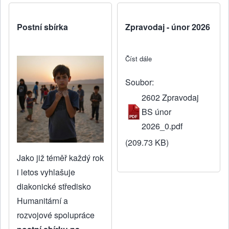
Postní sbírka
Zpravodaj - únor 2026
Číst dále
about Zpravodaj - únor 20
Soubor
2602 Zpravodaj
BS únor
2026_0.pdf
(209.73 KB)
Jako již téměř každý rok
i letos vyhlašuje
diakonické středisko
Humanitární a
rozvojové spolupráce