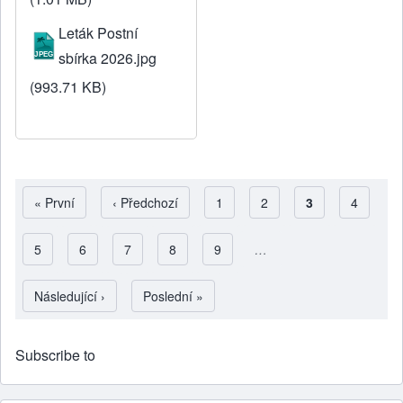
Leták Postní
sbírka 2026.jpg
(993.71 KB)
First page
« První
Předchozí stránka
‹ Předchozí
Strana
1
Strana
2
Aktuální stránk
3
Strana
4
Strana
5
Strana
6
Strana
7
Strana
8
Strana
9
…
Pagination
Následující stránka
Následující ›
Poslední stránka
Poslední »
Subscribe to