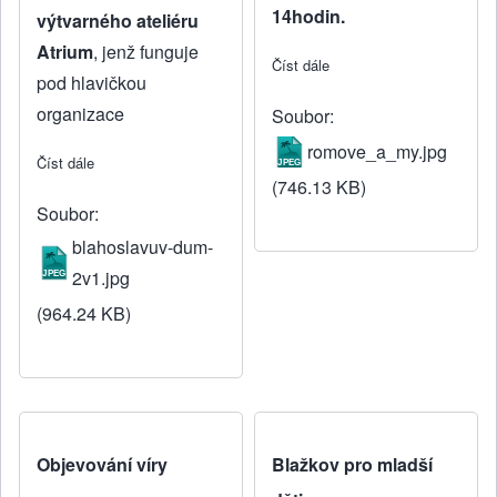
14hodin.
výtvarného ateliéru
Atrium
, jenž funguje
Číst dále
about Beseda "Romové a
pod hlavičkou
organizace
Soubor
romove_a_my.jpg
Číst dále
about Hudební nešpory a vernisáž ateliéru Atrium
(746.13 KB)
Soubor
blahoslavuv-dum-
2v1.jpg
(964.24 KB)
Objevování víry
Blažkov pro mladší