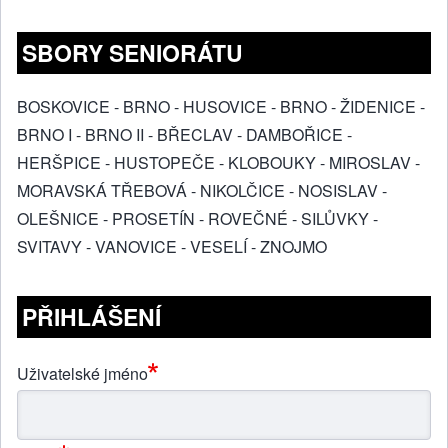
SBORY SENIORÁTU
BOSKOVICE
-
BRNO - HUSOVICE
-
BRNO - ŽIDENICE
-
BRNO I
-
BRNO II
-
BŘECLAV
-
DAMBOŘICE
-
HERŠPICE
-
HUSTOPEČE
-
KLOBOUKY
-
MIROSLAV
-
MORAVSKÁ TŘEBOVÁ
-
NIKOLČICE
-
NOSISLAV
-
OLEŠNICE
-
PROSETÍN
-
ROVEČNÉ
-
SILŮVKY
-
SVITAVY
-
VANOVICE
-
VESELÍ
-
ZNOJMO
PŘIHLÁŠENÍ
Uživatelské jméno