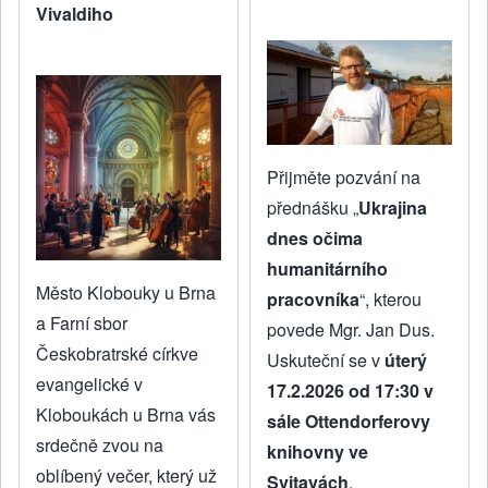
Vivaldiho
Přijměte pozvání na
přednášku „
Ukrajina
dnes očima
humanitárního
Město Klobouky u Brna
pracovníka
“, kterou
a Farní sbor
povede Mgr. Jan Dus.
Českobratrské církve
Uskuteční se v
úterý
evangelické v
17.2.2026 od 17:30 v
Kloboukách u Brna vás
sále Ottendorferovy
srdečně zvou na
knihovny ve
oblíbený večer, který už
Svitavách
.