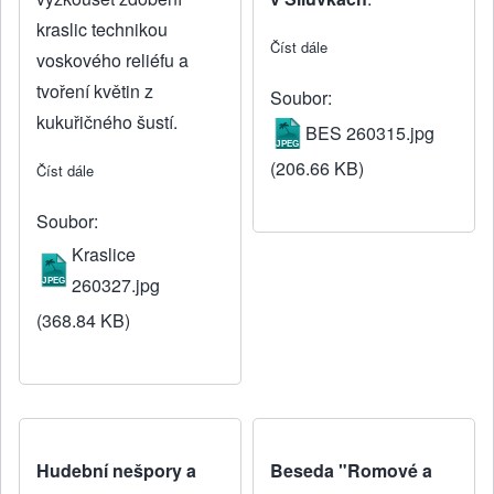
kraslic technikou
Číst dále
about Duchovní hudba re
voskového reliéfu a
tvoření květin z
Soubor
kukuřičného šustí.
BES 260315.jpg
(206.66 KB)
Číst dále
about Jarní posezení s tvorbou
Soubor
Kraslice
260327.jpg
(368.84 KB)
Hudební nešpory a
Beseda "Romové a