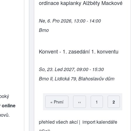
ordinace kaplanky Alžběty Mackové
Ne, 6. Pro 2026, 13:00 - 14:00
Brno
Konvent - 1. zasedání 1. konventu
So, 23. Led 2027, 09:00 - 15:30
Brno II, Lidická 79, Blahoslavův dům
uboký
First page
« První
Předchozí stránka
‹‹
Strana
1
Aktuální 
2
v
online
Pagination
movů.
přehled všech akcí |
import kalendáře