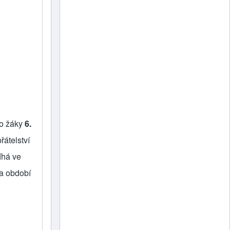
ro žáky
6.
řátelství
íhá ve
a období