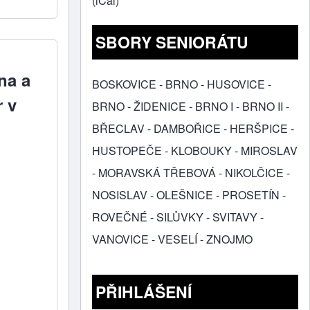
(iCal)
SBORY SENIORÁTU
na a
BOSKOVICE
-
BRNO - HUSOVICE
-
 v
BRNO - ŽIDENICE
-
BRNO I
-
BRNO II
-
BŘECLAV
-
DAMBOŘICE
-
HERŠPICE
-
HUSTOPEČE
-
KLOBOUKY
-
MIROSLAV
-
MORAVSKÁ TŘEBOVÁ
-
NIKOLČICE
-
NOSISLAV
-
OLEŠNICE
-
PROSETÍN
-
ROVEČNÉ
-
SILŮVKY
-
SVITAVY
-
VANOVICE
-
VESELÍ
-
ZNOJMO
PŘIHLÁŠENÍ