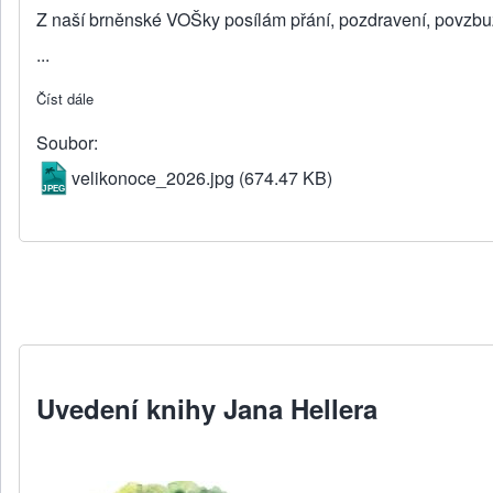
Z naší brněnské VOŠky posílám přání, pozdravení, povzbu
...
Číst dále
about Velikonoční pozdrav s pozváním ... z EA Brno
Soubor
velikonoce_2026.jpg
(674.47 KB)
Uvedení knihy Jana Hellera