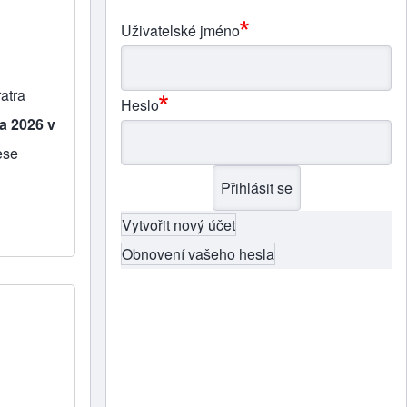
Uživatelské jméno
atra
Heslo
na 2026 v
ese
rský evangelický sbor v Brně"
Vytvořit nový účet
Obnovení vašeho hesla