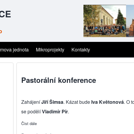
ČCE
o
mova jednota
Mikroprojekty
Kontakty
Pastorální konference
Zahájení
Jiří Šimsa
. Kázat bude
Iva Květonová
. O t
se podělí
Vladimír Pír
.
Číst dále
about Pastorální konference