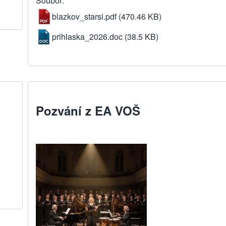
Soubor
blazkov_starsi.pdf
(470.46 KB)
prihlaska_2026.doc
(38.5 KB)
Pozvání z EA VOŠ