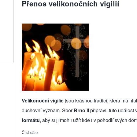
Přenos velikonočních vigilií
Velikonoční vigilie
jsou krásnou tradicí, která má hl
duchovní význam. Sbor
Brno II
připravil tuto událost 
formátu
, aby si ji mohli užít lidé i v pohodlí svých do
Číst dále
about Přenos velikonočních vigilií