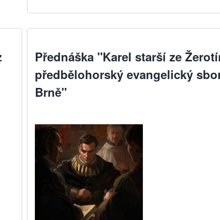
z
Přednáška "Karel starší ze Žerotí
předbělohorský evangelický sbor
Brně"