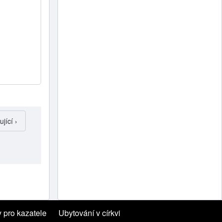
ující stránka
jící ›
y pro kazatele
 tab)
Ubytování v církvi
(opens in new tab)