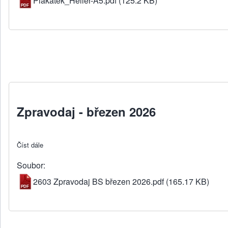
Plakátek_Heller-A5.pdf
(125.2 KB)
Zpravodaj - březen 2026
Číst dále
about Zpravodaj - březen 2026
Soubor
2603 Zpravodaj BS březen 2026.pdf
(165.17 KB)