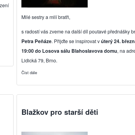
zení
Milé sestry a milí bratři,
s radostí vás zveme na další díl poutavé přednášky br
Petra Peňáze
. Přijďte se inspirovat v
úterý 24. břez
19:00 do Losova sálu Blahoslavova domu
, na adr
Lidická 79, Brno.
Číst dále
about Přednáška "Karel starší ze Žerotína a předběloho
Blažkov pro starší děti