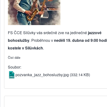
FS ČCE Silůvky vás srdečně zve na jedinečné
jazzové
bohoslužby
. Proběhnou v
neděli 19. dubna od 9:00 hod
kostele v Silůvkách
.
Číst dále
about Jazzové bohoslužby
Soubor
pozvanka_jazz_bohosluzby.jpg
(332.14 KB)