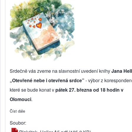
Srdečně vás zveme na slavnostní uvedení knihy
Jana Hel
„Otevřené nebe i otevřená srdce”
- výbor z koresponden
které se bude konat v
pátek 27. března od 18 hodin v
Olomouci
.
Číst dále
about Uvedení knihy Jana Hellera
Soubor