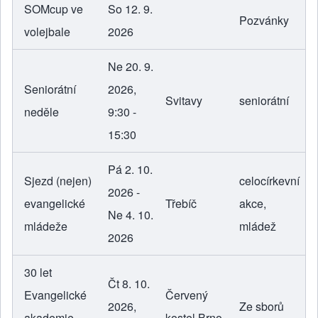
SOMcup ve
So 12. 9.
Pozvánky
volejbale
2026
Ne 20. 9.
Seniorátní
2026,
Svitavy
seniorátní
neděle
9:30 -
15:30
Pá 2. 10.
Sjezd (nejen)
celocírkevní
2026 -
evangelické
Třebíč
akce
,
Ne 4. 10.
mládeže
mládež
2026
30 let
Čt 8. 10.
Evangelické
Červený
2026,
Ze sborů
akademie,
kostel Brno