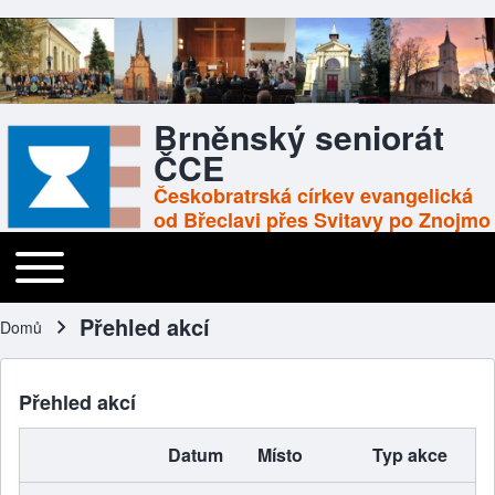
Brněnský seniorát
ČCE
Českobratrská církev evangelická
od Břeclavi přes Svitavy po Znojmo
Toggle main menu
Main navigation
Přehled akcí
Domů
Drobečková navigace
Přehled akcí
Datum
Místo
Typ akce