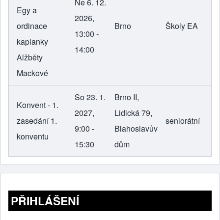
Ne 6. 12.
Egy a
2026,
ordinace
Brno
Školy EA
13:00 -
kaplanky
14:00
Alžběty
Mackové
So 23. 1.
Brno II,
Konvent - 1.
2027,
Lidická 79,
zasedání 1.
seniorátní
9:00 -
Blahoslavův
konventu
15:30
dům
PŘIHLÁŠENÍ