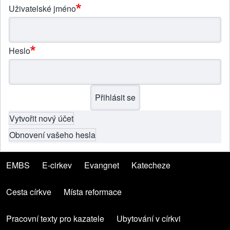
Uživatelské jméno
Heslo
Vytvořit nový účet
Obnovení vašeho hesla
EMBS
(opens in new tab)
E-cirkev
(opens in new tab)
Evangnet
(opens in new tab)
Katecheze
(opens in new tab)
Menu patičky
Cesta církve
(opens in new tab)
Místa reformace
(opens in new tab)
Pracovní texty pro kazatele
(opens in new tab)
Ubytování v církvi
(opens in new tab)