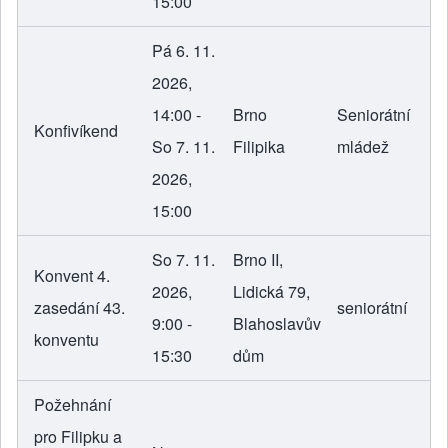
15:00
Pá 6. 11.
2026,
14:00 -
Brno
Seniorátní
Konfivíkend
So 7. 11.
Filipika
mládež
2026,
15:00
So 7. 11.
Brno II,
Konvent 4.
2026,
Lidická 79,
zasedání 43.
seniorátní
9:00 -
Blahoslavův
konventu
15:30
dům
Požehnání
pro Filipku a