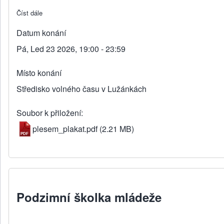
Číst dále
about PlesEM 2026
Datum konání
Pá, Led 23 2026, 19:00 - 23:59
Místo konání
Středisko volného času v Lužánkách
Soubor k přiložení
plesem_plakat.pdf
(2.21 MB)
Podzimní školka mládeže