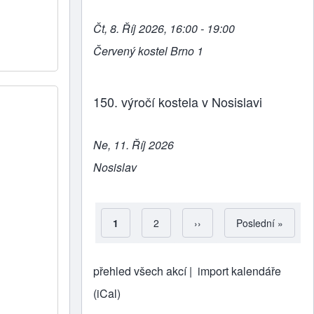
Čt, 8. Říj 2026, 16:00 - 19:00
Červený kostel Brno 1
150. výročí kostela v Nosislavi
Ne, 11. Říj 2026
Nosislav
Aktuální stránka
1
Strana
2
Následující stránka
››
Poslední stránka
Poslední »
Pagination
přehled všech akcí |
import kalendáře
(iCal)