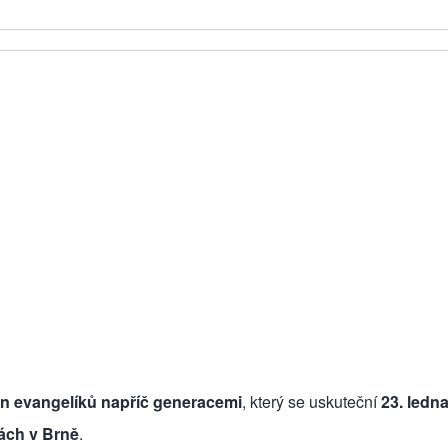
en evangelíků napříč generacemi
, který se uskuteční
23. ledn
ách v Brně
.