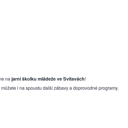
eme na
jarní školku mládeže ve Svitavách
!
le můžete i na spoustu další zábavy a doprovodné programy.