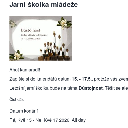
Jarní školka mládeže
Ahoj kamarádi!
Zapište si do kalendářů datum
15. - 17.5.
, protože vás zv
Letošní jarní školka bude na téma
Důstojnost
. Těšit se a
Číst dále
about Jarní školka mládeže
Datum konání
Pá, Kvě 15 - Ne, Kvě 17 2026, All day