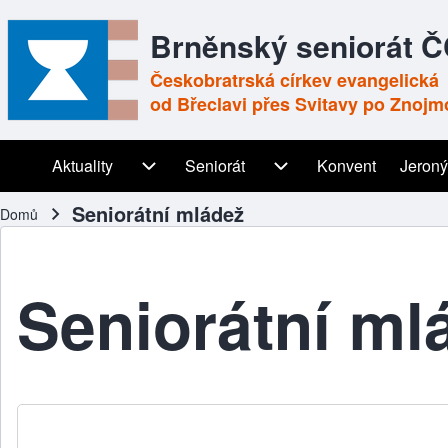
Brněnský seniorát 
Českobratrská církev evangelická
od Břeclavi přes Svitavy po Znojm
Aktuality
Aktuality sub-navigation
Seniorát
Seniorát sub-navigation
Konvent
Jeroný
Main navigation
Seniorátní mládež
Domů
Drobečková navigace
Seniorátní ml