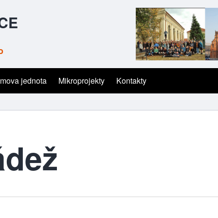
ČCE
o
mova jednota
Mikroprojekty
Kontakty
ádež