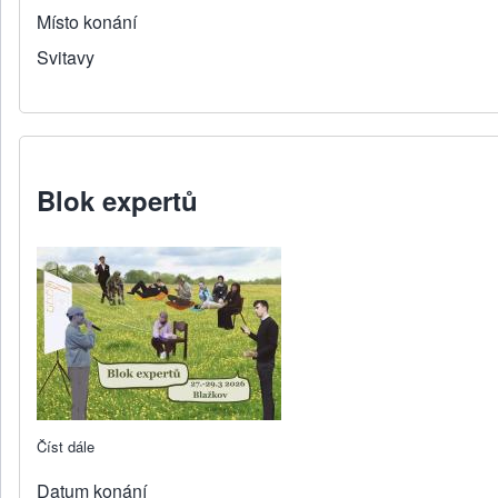
Místo konání
Svitavy
Blok expertů
Číst dále
about Blok expertů
Datum konání