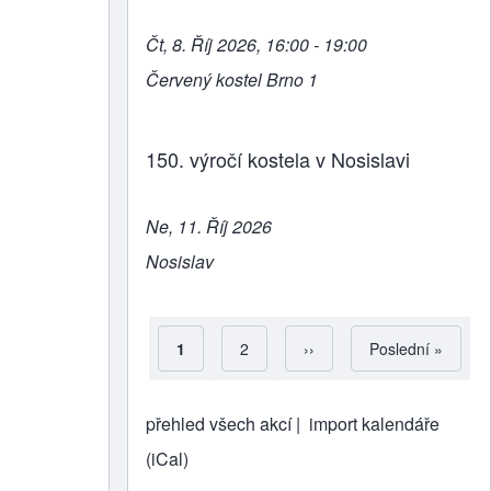
Čt, 8. Říj 2026, 16:00 - 19:00
Červený kostel Brno 1
150. výročí kostela v Nosislavi
Ne, 11. Říj 2026
Nosislav
Aktuální stránka
1
Strana
2
Následující stránka
››
Poslední stránka
Poslední »
Pagination
přehled všech akcí |
import kalendáře
(iCal)