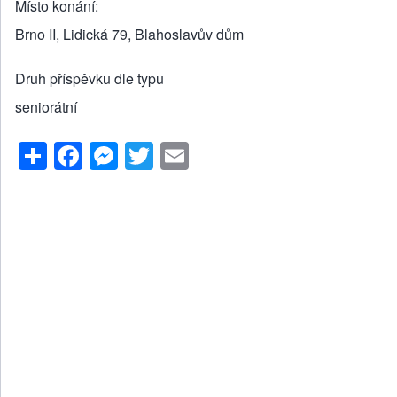
Místo konání
Brno II, Lidická 79, Blahoslavův dům
Druh příspěvku dle typu
seniorátní
S
F
M
T
E
h
a
e
wi
m
ar
c
ss
tt
ail
e
e
e
er
b
n
o
g
o
er
k