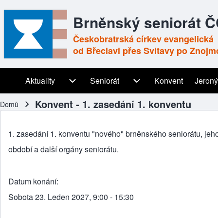
Brněnský seniorát 
Českobratrská církev evangelická
od Břeclavi přes Svitavy po Znojm
Aktuality
Aktuality sub-navigation
Seniorát
Seniorát sub-navigation
Konvent
Jeroný
Main navigation
Konvent - 1. zasedání 1. konventu
Domů
Drobečková navigace
1. zasedání 1. konventu "nového" brněnského seniorátu, jehož 
období a další orgány seniorátu.
Datum konání
Sobota 23. Leden 2027, 9:00 - 15:30