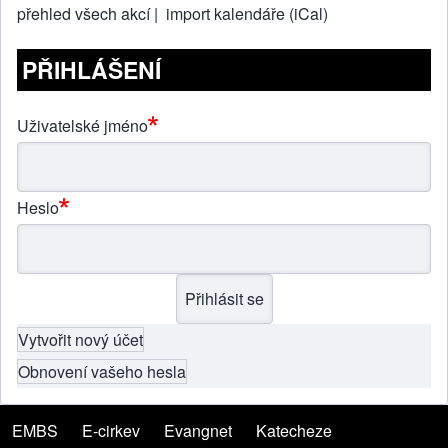
přehled všech akcí |
import kalendáře (iCal)
PŘIHLÁŠENÍ
Uživatelské jméno
Heslo
Vytvořit nový účet
Obnovení vašeho hesla
EMBS
(opens in new tab)
E-cirkev
(opens in new tab)
Evangnet
(opens in new tab)
Katecheze
(opens in new tab)
Menu patičky