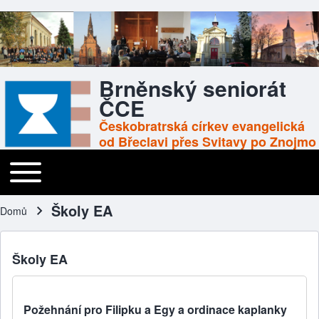
Brněnský seniorát
ČCE
Českobratrská církev evangelická
od Břeclavi přes Svitavy po Znojmo
Toggle main menu
Main navigation
Školy EA
Domů
Drobečková navigace
Školy EA
Požehnání pro Filipku a Egy a ordinace kaplanky