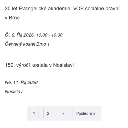
30 let Evangelické akademie, VOŠ sociálně právní
v Brně
Čt, 8. Říj 2026, 16:00 - 19:00
Červený kostel Brno 1
150. výročí kostela v Nosislavi
Ne, 11. Říj 2026
Nosislav
Aktuální stránka
1
Strana
2
Následující stránka
››
Poslední stránka
Poslední »
Pagination