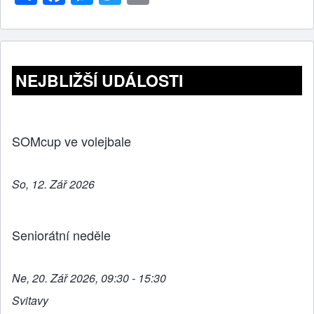
h
a
e
wi
m
ar
c
ss
tt
ail
e
e
e
er
b
n
NEJBLIŽŠÍ UDÁLOSTI
o
g
o
er
k
SOMcup ve volejbale
So, 12. Zář 2026
Seniorátní neděle
Ne, 20. Zář 2026, 09:30 - 15:30
Svitavy