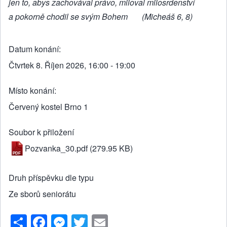
jen to, abys zachovával právo, miloval milosrdenství
a pokorně chodil se svým Bohem (Micheáš 6, 8)
Datum konání
Čtvrtek 8. Říjen 2026, 16:00 - 19:00
Místo konání
Červený kostel Brno 1
Soubor k přiložení
Pozvanka_30.pdf
(279.95 KB)
Druh příspěvku dle typu
Ze sborů seniorátu
S
F
M
T
E