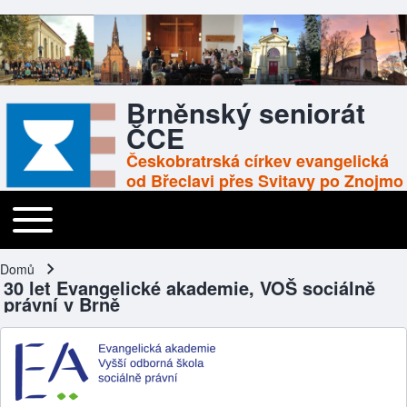
Brněnský seniorát
ČCE
Českobratrská církev evangelická
od Břeclavi přes Svitavy po Znojmo
Toggle main menu
Main navigation
Domů
Drobečková navigace
30 let Evangelické akademie, VOŠ sociálně
právní v Brně