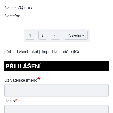
Ne, 11. Říj 2026
Nosislav
Aktuální stránka
1
Strana
2
Následující stránka
››
Poslední stránka
Poslední »
Pagination
přehled všech akcí |
import kalendáře (iCal)
PŘIHLÁŠENÍ
Uživatelské jméno
Heslo