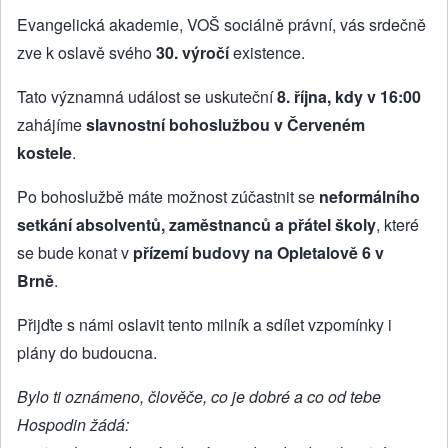
Evangelická akademie, VOŠ sociálně právní, vás srdečně
zve k oslavě svého
30. výročí
existence.
Tato významná událost se uskuteční
8. října, kdy v 16:00
zahájíme
slavnostní bohoslužbou v Červeném
kostele
.
Po bohoslužbě máte možnost zúčastnit se
neformálního
setkání absolventů, zaměstnanců a přátel školy
, které
se bude konat v
přízemí budovy na Opletalově 6 v
Brně
.
Přijďte s námi oslavit tento milník a sdílet vzpomínky i
plány do budoucna.
Bylo ti oznámeno, člověče, co je dobré a co od tebe
Hospodin žádá: