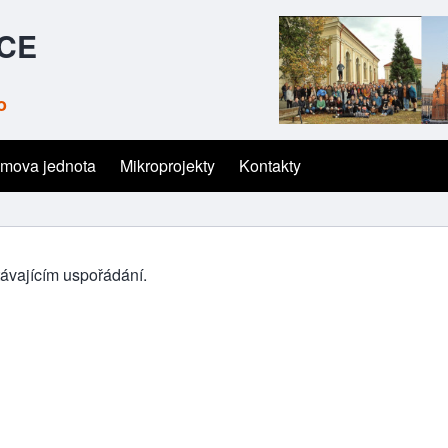
ČCE
o
mova jednota
Mikroprojekty
Kontakty
távajícím uspořádání.