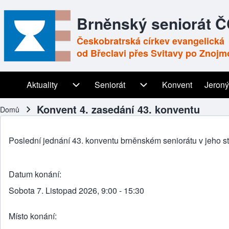
Brněnský seniorát 
Českobratrská církev evangelická
od Břeclavi přes Svitavy po Znojm
Aktuality
Aktuality sub-navigation
Seniorát
Seniorát sub-navigation
Konvent
Jeroný
Main navigation
Konvent 4. zasedání 43. konventu
Domů
Drobečková navigace
Poslední jednání 43. konventu brněnském seniorátu v jeho s
Datum konání
Sobota 7. Listopad 2026, 9:00 - 15:30
Místo konání