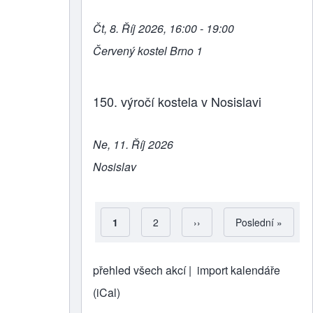
Čt, 8. Říj 2026, 16:00 - 19:00
Červený kostel Brno 1
150. výročí kostela v Nosislavi
Ne, 11. Říj 2026
Nosislav
Aktuální stránka
1
Strana
2
Následující stránka
››
Poslední stránka
Poslední »
Pagination
přehled všech akcí |
import kalendáře
(iCal)