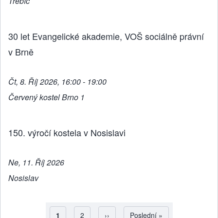
Třebíč
30 let Evangelické akademie, VOŠ sociálně právní
v Brně
Čt, 8. Říj 2026, 16:00 - 19:00
Červený kostel Brno 1
150. výročí kostela v Nosislavi
Ne, 11. Říj 2026
Nosislav
Aktuální stránka
1
Strana
2
Následující stránka
››
Poslední stránka
Poslední »