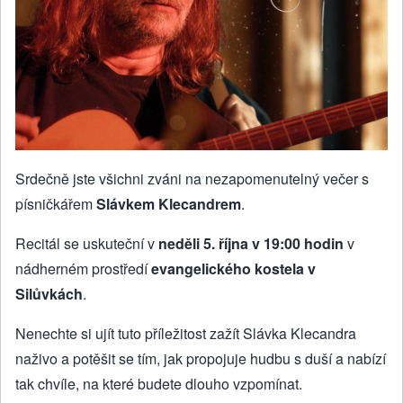
Srdečně jste všichni zváni na nezapomenutelný večer s
písničkářem
Slávkem Klecandrem
.
Recitál se uskuteční v
neděli 5. října v 19:00 hodin
v
nádherném prostředí
evangelického kostela v
Silůvkách
.
Nenechte si ujít tuto příležitost zažít Slávka Klecandra
naživo a potěšit se tím, jak propojuje hudbu s duší a nabízí
tak chvíle, na které budete dlouho vzpomínat.