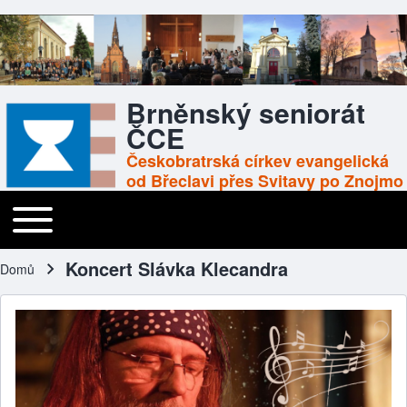
Brněnský seniorát
ČCE
Českobratrská církev evangelická
od Břeclavi přes Svitavy po Znojmo
Toggle main menu
Main navigation
Koncert Slávka Klecandra
Domů
Drobečková navigace