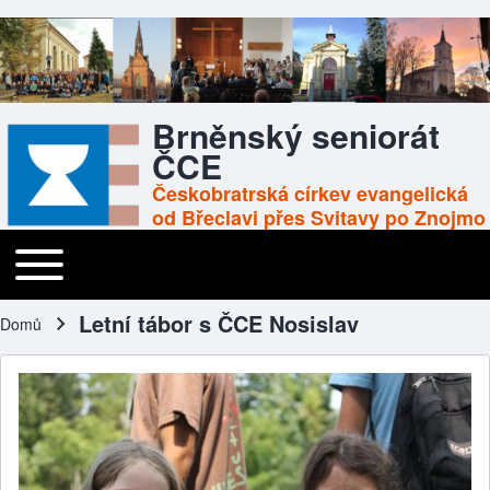
Brněnský seniorát
ČCE
Českobratrská církev evangelická
od Břeclavi přes Svitavy po Znojmo
Toggle main menu
Main navigation
Letní tábor s ČCE Nosislav
Domů
Drobečková navigace