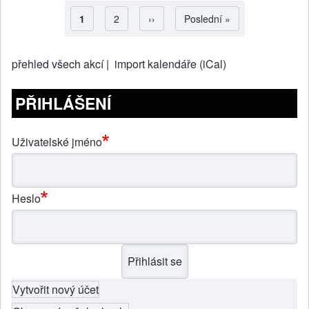
Aktuální stránka
1
Strana
2
Následující stránka
››
Poslední stránka
Poslední »
Pagination
přehled všech akcí |
import kalendáře (iCal)
PŘIHLÁŠENÍ
Uživatelské jméno
Heslo
Vytvořit nový účet