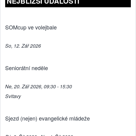
b
n
NEJBLIŽŠÍ UDÁLOSTI
o
g
o
er
k
SOMcup ve volejbale
So, 12. Zář 2026
Seniorátní neděle
Ne, 20. Zář 2026, 09:30 - 15:30
Svitavy
Sjezd (nejen) evangelické mládeže