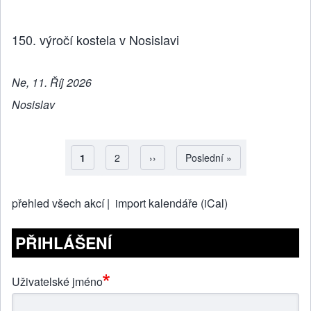
150. výročí kostela v Nosislavi
Ne, 11. Říj 2026
Nosislav
Aktuální stránka
1
Strana
2
Následující stránka
››
Poslední stránka
Poslední »
Pagination
přehled všech akcí |
import kalendáře (iCal)
PŘIHLÁŠENÍ
Uživatelské jméno