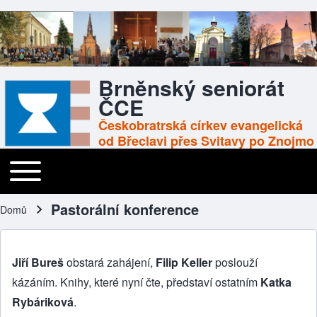
Brněnský seniorát
ČCE
Českobratrská církev evangelická
od Břeclavi přes Svitavy po Znojmo
Toggle main menu
Main navigation
Pastorální konference
Domů
Drobečková navigace
Jiří Bureš
obstará zahájení,
Filip Keller
poslouží
kázáním. Knihy, které nyní čte, představí ostatním
Katka
Rybáriková
.