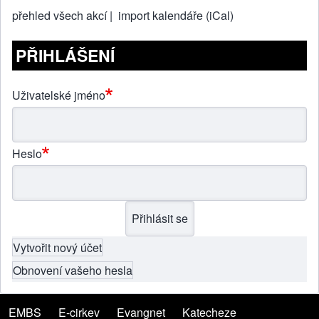
přehled všech akcí |
import kalendáře (iCal)
PŘIHLÁŠENÍ
Uživatelské jméno
Heslo
Vytvořit nový účet
Obnovení vašeho hesla
EMBS
(opens in new tab)
E-cirkev
(opens in new tab)
Evangnet
(opens in new tab)
Katecheze
(opens in new tab)
Menu patičky