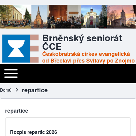
Brněnský seniorát
ČCE
Českobratrská církev evangelická
od Břeclavi přes Svitavy po Znojmo
Toggle main menu
Main navigation
repartice
Domů
Drobečková navigace
repartice
Rozpis repartic 2026