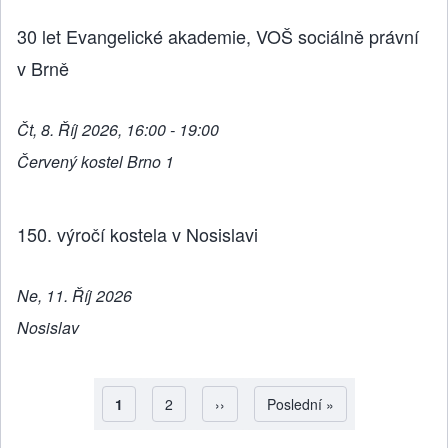
30 let Evangelické akademie, VOŠ sociálně právní
v Brně
Čt, 8. Říj 2026, 16:00 - 19:00
Červený kostel Brno 1
150. výročí kostela v Nosislavi
Ne, 11. Říj 2026
Nosislav
Aktuální stránka
1
Strana
2
Následující stránka
››
Poslední stránka
Poslední »
Pagination