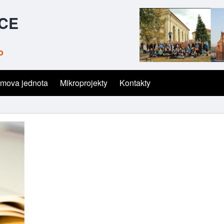
ČCE
o
mova jednota
Mikroprojekty
Kontakty