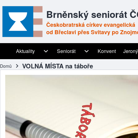
Brněnský seniorát 
Českobratrská církev evangelická
od Břeclavi přes Svitavy po Znojm
Aktuality
Aktuality sub-navigation
Seniorát
Seniorát sub-navigation
Konvent
Jeroný
Main navigation
VOLNÁ MÍSTA na táboře
Domů
Drobečková navigace