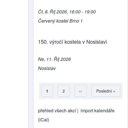
Čt, 8. Říj 2026, 16:00 - 19:00
Červený kostel Brno 1
150. výročí kostela v Nosislavi
Ne, 11. Říj 2026
Nosislav
Aktuální stránka
1
Strana
2
Následující stránka
››
Poslední stránka
Poslední »
Pagination
přehled všech akcí |
import kalendáře
(iCal)