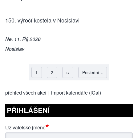
150. výročí kostela v Nosislavi
Ne, 11. Říj 2026
Nosislav
Aktuální stránka
1
Strana
2
Následující stránka
››
Poslední stránka
Poslední »
Pagination
přehled všech akcí |
import kalendáře (iCal)
PŘIHLÁŠENÍ
Uživatelské jméno