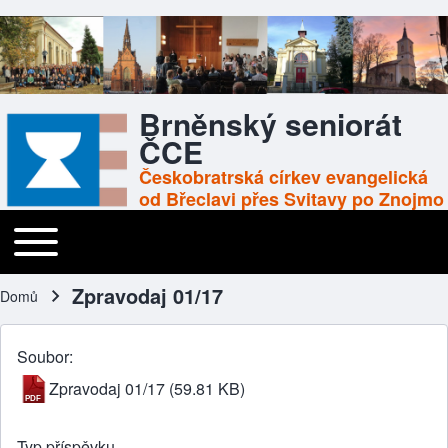
Brněnský seniorát
ČCE
Českobratrská církev evangelická
od Břeclavi přes Svitavy po Znojmo
Toggle main menu
Main navigation
Zpravodaj 01/17
Domů
Drobečková navigace
Soubor
Zpravodaj 01/17
(59.81 KB)
Typ příspěvku