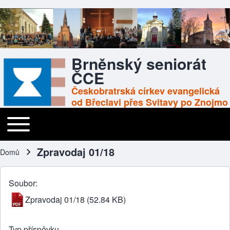
Brněnský seniorát
ČCE
Českobratrská církev evangelická
od Břeclavi přes Svitavy po Znojmo
Toggle main menu
Main navigation
Zpravodaj 01/18
Domů
Drobečková navigace
Soubor
Zpravodaj 01/18
(52.84 KB)
Typ příspěvku