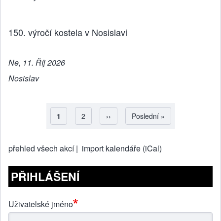
150. výročí kostela v Nosislavi
Ne, 11. Říj 2026
Nosislav
Aktuální stránka
1
Strana
2
Následující stránka
››
Poslední stránka
Poslední »
Pagination
přehled všech akcí |
import kalendáře (iCal)
PŘIHLÁŠENÍ
Uživatelské jméno