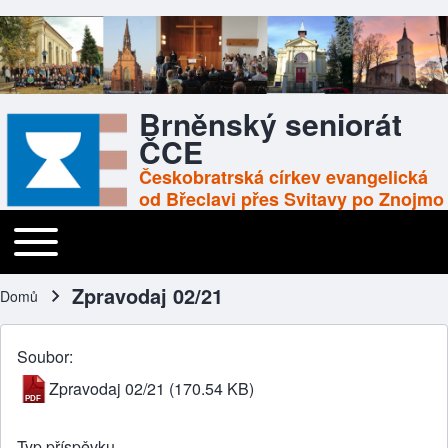
Brněnský seniorát
ČCE
Českobratrská církev evangelická
od Břeclavi přes Svitavy po Znojmo
Toggle main menu
Main navigation
Zpravodaj 02/21
Domů
Drobečková navigace
Soubor
Zpravodaj 02/21
(170.54 KB)
Typ příspěvku