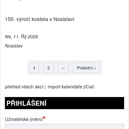
150. výročí kostela v Nosislavi
Ne, 11. Říj 2026
Nosislav
Aktuální stránka
1
Strana
2
Následující stránka
››
Poslední stránka
Poslední »
Pagination
přehled všech akcí |
import kalendáře (iCal)
PŘIHLÁŠENÍ
Uživatelské jméno