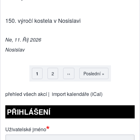
150. výročí kostela v Nosislavi
Ne, 11. Říj 2026
Nosislav
Aktuální stránka
1
Strana
2
Následující stránka
››
Poslední stránka
Poslední »
Pagination
přehled všech akcí |
import kalendáře (iCal)
PŘIHLÁŠENÍ
Uživatelské jméno