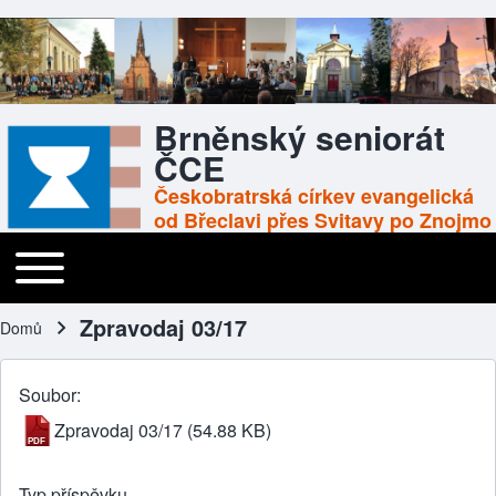
Brněnský seniorát
ČCE
Českobratrská církev evangelická
od Břeclavi přes Svitavy po Znojmo
Toggle main menu
Main navigation
Zpravodaj 03/17
Domů
Drobečková navigace
Soubor
Zpravodaj 03/17
(54.88 KB)
Typ příspěvku