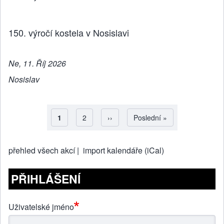
150. výročí kostela v Nosislavi
Ne, 11. Říj 2026
Nosislav
Aktuální stránka
1
Strana
2
Následující stránka
››
Poslední stránka
Poslední »
Pagination
přehled všech akcí |
import kalendáře (iCal)
PŘIHLÁŠENÍ
Uživatelské jméno