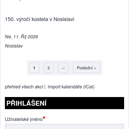
150. výročí kostela v Nosislavi
Ne, 11. Říj 2026
Nosislav
Aktuální stránka
1
Strana
2
Následující stránka
››
Poslední stránka
Poslední »
Pagination
přehled všech akcí |
import kalendáře (iCal)
PŘIHLÁŠENÍ
Uživatelské jméno