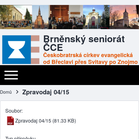
Brněnský seniorát
ČCE
Českobratrská církev evangelická
od Břeclavi přes Svitavy po Znojmo
Toggle main menu
Main navigation
Zpravodaj 04/15
Domů
Drobečková navigace
Soubor
Zpravodaj 04/15
(81.33 KB)
Typ příspěvku