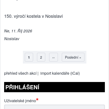
150. výročí kostela v Nosislavi
Ne, 11. Říj 2026
Nosislav
Aktuální stránka
1
Strana
2
Následující stránka
››
Poslední stránka
Poslední »
Pagination
přehled všech akcí |
import kalendáře (iCal)
PŘIHLÁŠENÍ
Uživatelské jméno