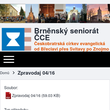
Brněnský seniorát
ČCE
Českobratrská církev evangelická
od Břeclavi přes Svitavy po Znojmo
Toggle main menu
Main navigation
Zpravodaj 04/16
Domů
Drobečková navigace
Soubor
Zpravodaj 04/16
(59.03 KB)
Typ příspěvku