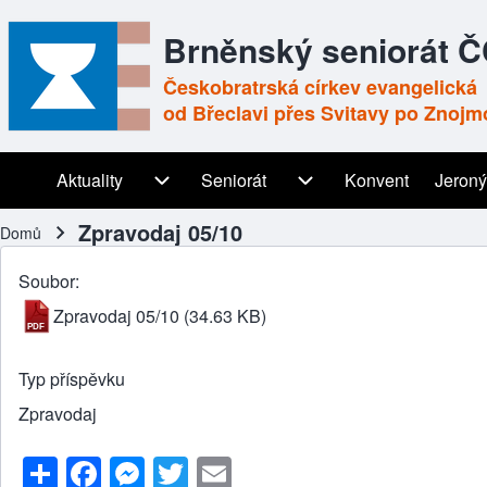
Brněnský seniorát 
Českobratrská církev evangelická
od Břeclavi přes Svitavy po Znojm
Aktuality
Aktuality sub-navigation
Seniorát
Seniorát sub-navigation
Konvent
Jeroný
Main navigation
Zpravodaj 05/10
Domů
Drobečková navigace
Soubor
Zpravodaj 05/10
(34.63 KB)
Typ příspěvku
Zpravodaj
S
F
M
T
E