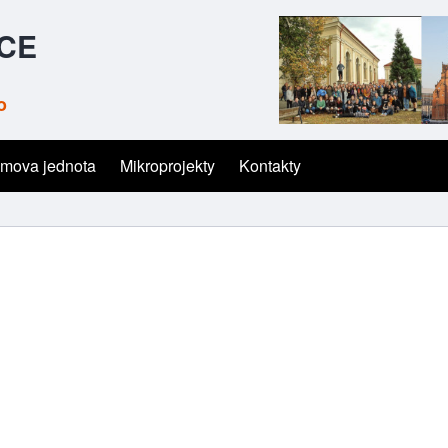
ČCE
o
mova jednota
Mikroprojekty
Kontakty