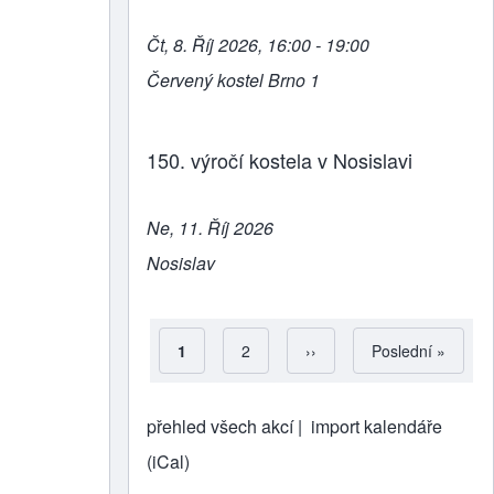
Čt, 8. Říj 2026, 16:00 - 19:00
Červený kostel Brno 1
150. výročí kostela v Nosislavi
Ne, 11. Říj 2026
Nosislav
Aktuální stránka
1
Strana
2
Následující stránka
››
Poslední stránka
Poslední »
Pagination
přehled všech akcí |
import kalendáře
(iCal)