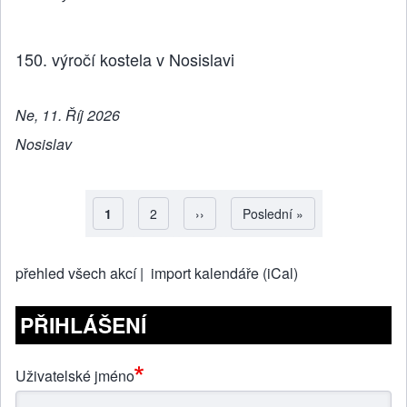
150. výročí kostela v Nosislavi
Ne, 11. Říj 2026
Nosislav
Aktuální stránka
1
Strana
2
Následující stránka
››
Poslední stránka
Poslední »
Pagination
přehled všech akcí |
import kalendáře (iCal)
PŘIHLÁŠENÍ
Uživatelské jméno