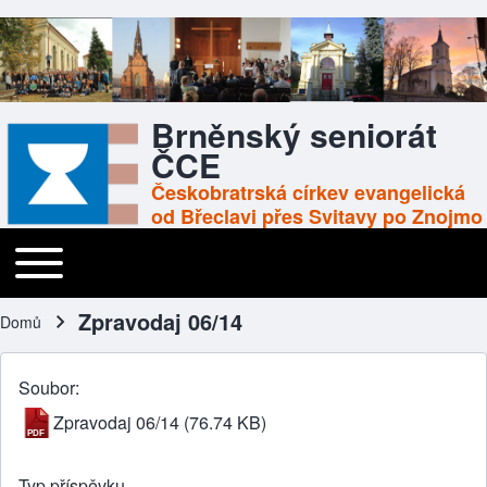
Brněnský seniorát
ČCE
Českobratrská církev evangelická
od Břeclavi přes Svitavy po Znojmo
Toggle main menu
Main navigation
Zpravodaj 06/14
Domů
Drobečková navigace
Soubor
Zpravodaj 06/14
(76.74 KB)
Typ příspěvku