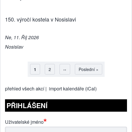
150. výročí kostela v Nosislavi
Ne, 11. Říj 2026
Nosislav
Aktuální stránka
1
Strana
2
Následující stránka
››
Poslední stránka
Poslední »
Pagination
přehled všech akcí |
import kalendáře (iCal)
PŘIHLÁŠENÍ
Uživatelské jméno