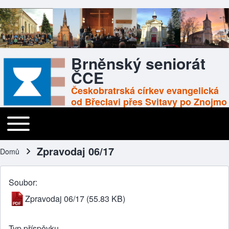
Brněnský seniorát
ČCE
Českobratrská církev evangelická
od Břeclavi přes Svitavy po Znojmo
Toggle main menu
Main navigation
Zpravodaj 06/17
Domů
Drobečková navigace
Soubor
Zpravodaj 06/17
(55.83 KB)
Typ příspěvku