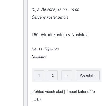
Čt, 8. Říj 2026, 16:00 - 19:00
Červený kostel Brno 1
150. výročí kostela v Nosislavi
Ne, 11. Říj 2026
Nosislav
Aktuální stránka
1
Strana
2
Následující stránka
››
Poslední stránka
Poslední »
Pagination
přehled všech akcí |
import kalendáře
(iCal)