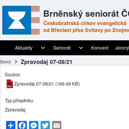
Brněnský seniorát 
Českobratrská církev evangelická
od Břeclavi přes Svitavy po Znojm
Aktuality
Aktuality sub-navigation
Seniorát
Seniorát sub-navigation
Konvent
Jeroný
Main navigation
Zpravodaj 07-08/21
Domů
Drobečková navigace
Soubor
Zpravodaj 07-08/21
(169.49 KB)
Typ příspěvku
Zpravodaj
S
F
M
T
E