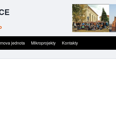
ČCE
o
mova jednota
Mikroprojekty
Kontakty