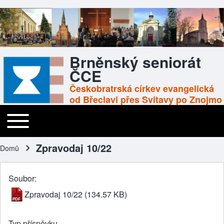
Brněnský seniorát
ČCE
Českobratrská církev evangelická
od Břeclavi přes Svitavy po Znojmo
Toggle main menu
Main navigation
Zpravodaj 10/22
Domů
Drobečková navigace
Soubor
Zpravodaj 10/22
(134.57 KB)
Typ příspěvku