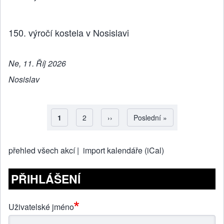
150. výročí kostela v Nosislavi
Ne, 11. Říj 2026
Nosislav
Aktuální stránka
1
Strana
2
Následující stránka
››
Poslední stránka
Poslední »
Pagination
přehled všech akcí |
import kalendáře (iCal)
PŘIHLÁŠENÍ
Uživatelské jméno