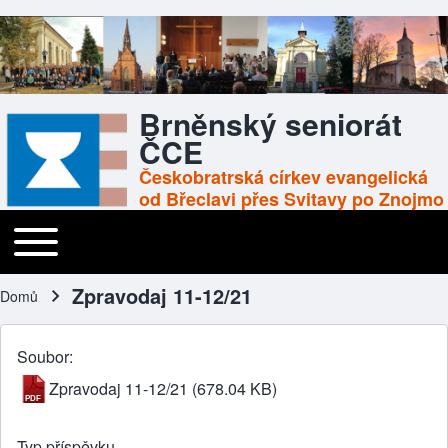
Brněnský seniorát
ČCE
Českobratrská církev evangelická
od Břeclavi přes Svitavy po Znojmo
Toggle main menu
Main navigation
Zpravodaj 11-12/21
Domů
Drobečková navigace
Soubor
Zpravodaj 11-12/21
(678.04 KB)
Typ příspěvku