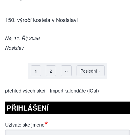
150. výročí kostela v Nosislavi
Ne, 11. Říj 2026
Nosislav
Aktuální stránka
1
Strana
2
Následující stránka
››
Poslední stránka
Poslední »
Pagination
přehled všech akcí |
import kalendáře (iCal)
PŘIHLÁŠENÍ
Uživatelské jméno