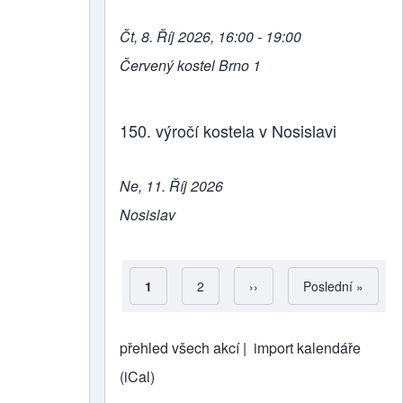
Čt, 8. Říj 2026, 16:00 - 19:00
Červený kostel Brno 1
150. výročí kostela v Nosislavi
Ne, 11. Říj 2026
Nosislav
Aktuální stránka
1
Strana
2
Následující stránka
››
Poslední stránka
Poslední »
Pagination
přehled všech akcí |
import kalendáře
(iCal)