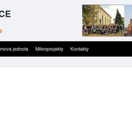
ČCE
o
mova jednota
Mikroprojekty
Kontakty