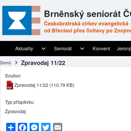
Brněnský seniorát 
Českobratrská církev evangelická
od Břeclavi přes Svitavy po Znojm
Aktuality
Aktuality sub-navigation
Seniorát
Seniorát sub-navigation
Konvent
Jeroný
Main navigation
Zpravodaj 11/22
Domů
Drobečková navigace
Soubor
Zpravodaj 11/22
(110.79 KB)
Typ příspěvku
Zpravodaj
S
F
M
T
E