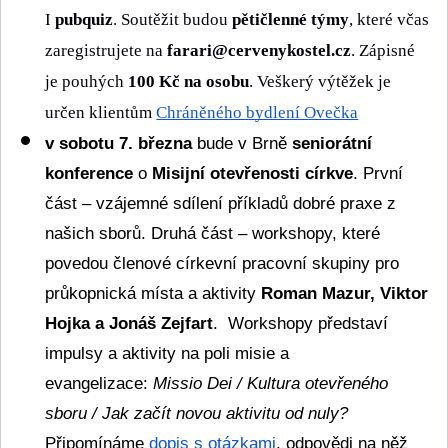
I 
pubquiz
. Soutěžit budou 
pětičlenné týmy
, které včas 
zaregistrujete na 
farari@cervenykostel.cz
. Zápisné 
je pouhých 
100 Kč na osobu
. Veškerý výtěžek je 
určen klientům 
Chráněného bydlení Ovečka
v sobotu 7. března
 bude v Brně 
seniorátní 
konference
 o 
Misijní otevřenosti církve
. První 
část – vzájemné sdílení příkladů dobré praxe z 
našich sborů. Druhá část – workshopy, které 
povedou členové církevní pracovní skupiny pro 
průkopnická místa a aktivity 
Roman Mazur, Viktor 
Hojka a Jonáš Zejfart
.  Workshopy představí 
impulsy a aktivity na poli misie a 
evangelizace: 
Missio Dei / Kultura otevřeného 
sboru / Jak začít novou aktivitu od nuly?
Připomínáme 
dopis s otázkami
, odpovědi na něž 