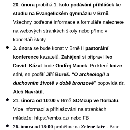
20. února
 probíhá 
1. kolo podávání přihlášek ke 
studiu na Evangelickém gymnáziu v Brně
. 
Všechny potřebné informace a formuláře naleznete 
na webových stránkách školy nebo přímo v 
kanceláři školy
3. února
 se bude konat v Brně II 
pastorální 
konference
 kazatelů. 
Zahájení
 si připraví 
Ivo 
David
. 
Kázat
 bude 
Ondřej Macek
. Po které 
knize
sáhl, se podělí 
Jiří Bureš
. 
"O archeologii a 
duchovním životě v době bronzové"
popovídá 
dr. 
Aleš Navrátil.
21. února od 10:00
 v Brně 
SOMcup ve florbalu
. 
Více informací a přihlašování na stránkách 
mládeže: 
https://embs.cz/
nebo 
FB 
26. února od 18:00
 proběhne na 
Zelené faře
 - Brno 