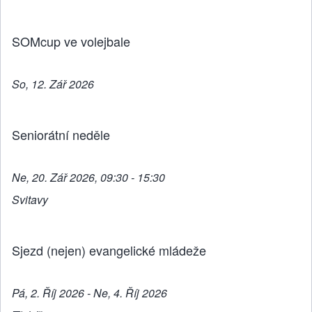
o
g
o
er
k
SOMcup ve volejbale
So, 12. Zář 2026
Seniorátní neděle
Ne, 20. Zář 2026, 09:30 - 15:30
Svitavy
Sjezd (nejen) evangelické mládeže
Pá, 2. Říj 2026 - Ne, 4. Říj 2026