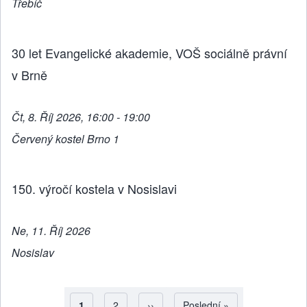
Třebíč
30 let Evangelické akademie, VOŠ sociálně právní
v Brně
Čt, 8. Říj 2026, 16:00 - 19:00
Červený kostel Brno 1
150. výročí kostela v Nosislavi
Ne, 11. Říj 2026
Nosislav
Aktuální stránka
1
Strana
2
Následující stránka
››
Poslední stránka
Poslední »