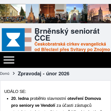
Brněnský seniorát
ČCE
Českobratrská církev evangelická
od Břeclavi přes Svitavy po Znojmo
Toggle main menu
Main navigation
Zpravodaj - únor 2026
Domů
Drobečková navigace
UDÁLO SE:
20. ledna
 proběhlo slavnostní 
otevření Domova 
pro seniory ve Vendolí
 za účasti zástupců 