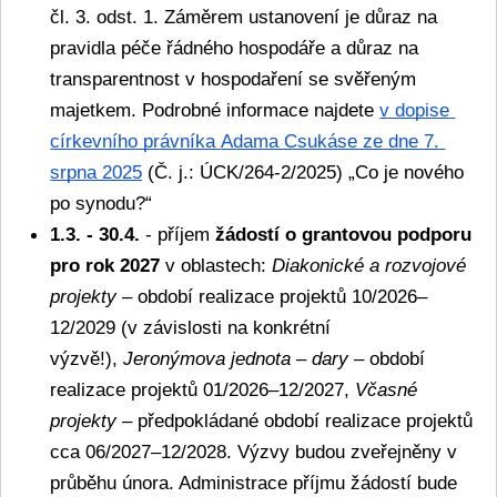
čl. 3. odst. 1. Záměrem ustanovení je důraz na 
pravidla péče řádného hospodáře a důraz na 
transparentnost v hospodaření se svěřeným 
majetkem. Podrobné informace najdete 
v dopise 
církevního právníka 
Adama Csukáse ze dne 7. 
srpna 2025
 (Č. j.: ÚCK/264-2/2025) „Co je nového 
po synodu?“
1.3. - 30.4.
 - příjem 
žádostí o grantovou podporu 
pro rok 2027
 v oblastech: 
Diakonické a rozvojové 
projekty
 – období realizace projektů 10/2026–
12/2029 (v závislosti na konkrétní 
výzvě!), 
Jeronýmova jednota – dary 
– období 
realizace projektů 01/2026–12/2027, 
Včasné 
projekty
 – předpokládané období realizace projektů 
cca 06/2027–12/2028. Výzvy budou zveřejněny v 
průběhu února. Administrace příjmu žádostí bude 