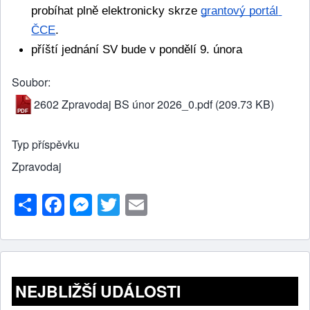
probíhat plně elektronicky skrze 
grantový portál 
ČCE
.
příští jednání SV bude v pondělí 9. února
Soubor
2602 Zpravodaj BS únor 2026_0.pdf
(209.73 KB)
Typ příspěvku
Zpravodaj
S
F
M
T
E
h
a
e
wi
m
ar
c
ss
tt
ail
e
e
e
er
b
n
NEJBLIŽŠÍ UDÁLOSTI