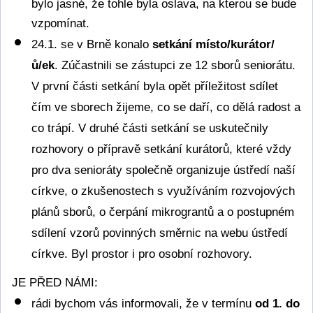
bylo jasné, že tohle byla oslava, na kterou se bude 
vzpomínat.
24.1. se v Brně konalo 
setkání místo/kurátor/
ů/ek
. Zúčastnili se zástupci ze 12 sborů seniorátu. 
V první části setkání byla opět příležitost sdílet 
čím ve sborech žijeme, co se daří, co dělá radost a 
co trápí. V druhé části setkání se uskutečnily 
rozhovory o přípravě setkání kurátorů, které vždy 
pro dva senioráty společně organizuje ústředí naší 
církve, o zkušenostech s využíváním rozvojových 
plánů sborů, o čerpání mikrograntů a o postupném 
sdílení vzorů povinných směrnic na webu ústředí 
církve. Byl prostor i pro osobní rozhovory.
JE PŘED NÁMI:
rádi bychom vás informovali, že v termínu 
od 1. do 