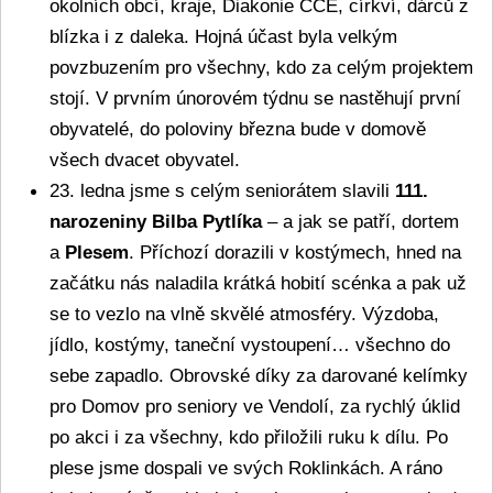
okolních obcí, kraje, Diakonie ČCE, církví, dárců z 
blízka i z daleka. Hojná účast byla velkým 
povzbuzením pro všechny, kdo za celým projektem 
stojí. V prvním únorovém týdnu se nastěhují první 
obyvatelé, do poloviny března bude v domově 
všech dvacet obyvatel.
23. ledna jsme s celým seniorátem slavili 
111. 
narozeniny Bilba Pytlíka
 – a jak se patří, dortem 
a 
Plesem
. Příchozí dorazili v kostýmech, hned na 
začátku nás naladila krátká hobití scénka a pak už 
se to vezlo na vlně skvělé atmosféry. Výzdoba, 
jídlo, kostýmy, taneční vystoupení… všechno do 
sebe zapadlo. Obrovské díky za darované kelímky 
pro Domov pro seniory ve Vendolí, za rychlý úklid 
po akci i za všechny, kdo přiložili ruku k dílu. Po 
plese jsme dospali ve svých Roklinkách. A ráno 