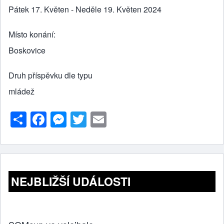
Pátek 17. Květen - Neděle 19. Květen 2024
Místo konání
Boskovice
Druh příspěvku dle typu
mládež
S
F
M
T
E
h
a
e
wi
m
ar
c
ss
tt
ail
e
e
e
er
b
n
NEJBLIŽŠÍ UDÁLOSTI
o
g
o
er