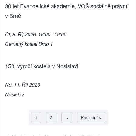
30 let Evangelické akademie, VOŠ sociálně právní
v Brně
Čt, 8. Říj 2026, 16:00 - 19:00
Červený kostel Brno 1
150. výročí kostela v Nosislavi
Ne, 11. Říj 2026
Nosislav
Aktuální stránka
1
Strana
2
Následující stránka
››
Poslední stránka
Poslední »
Pagination