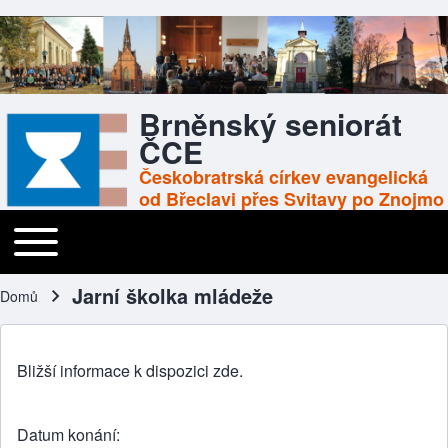
Brněnský seniorát
ČCE
Českobratrská církev evangelická
od Břeclavi přes Svitavy po Znojmo
Toggle main menu
Main navigation
Jarní školka mládeže
Domů
Drobečková navigace
Bližší informace k dispozici
zde
.
Datum konání