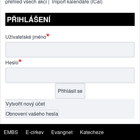
přehled všech akcí |
import kalendáře (iCal)
PŘIHLÁŠENÍ
Uživatelské jméno
Heslo
Vytvořit nový účet
Obnovení vašeho hesla
EMBS
(opens in new tab)
E-cirkev
(opens in new tab)
Evangnet
(opens in new tab)
Katecheze
(opens in new tab)
Menu patičky