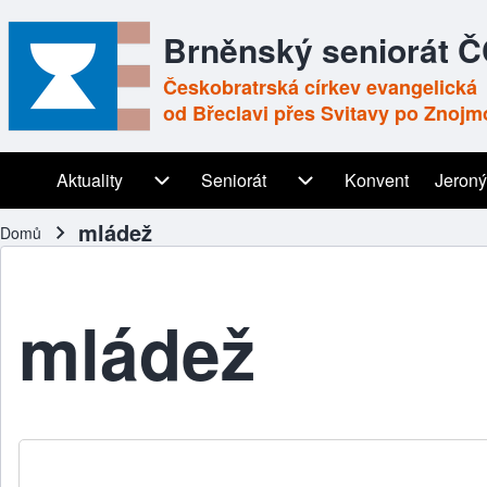
Brněnský seniorát 
Českobratrská církev evangelická
od Břeclavi přes Svitavy po Znojm
Aktuality
Aktuality sub-navigation
Seniorát
Seniorát sub-navigation
Konvent
Jeroný
Main navigation
mládež
Domů
Drobečková navigace
mládež