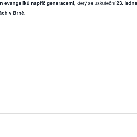
en evangelíků napříč generacemi
, který se uskuteční
23. ledn
ách v Brně
.