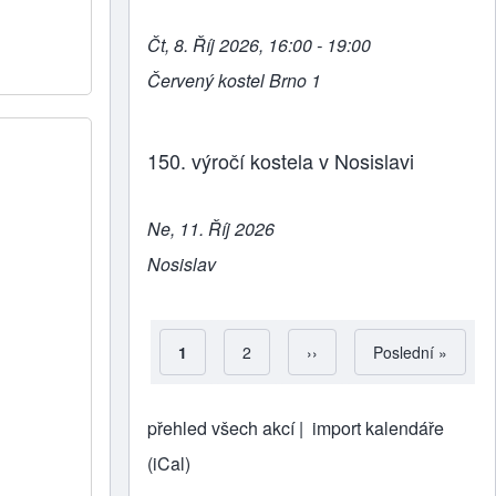
Čt, 8. Říj 2026, 16:00 - 19:00
Červený kostel Brno 1
150. výročí kostela v Nosislavi
Ne, 11. Říj 2026
Nosislav
Aktuální stránka
1
Strana
2
Následující stránka
››
Poslední stránka
Poslední »
Pagination
přehled všech akcí |
import kalendáře
(iCal)