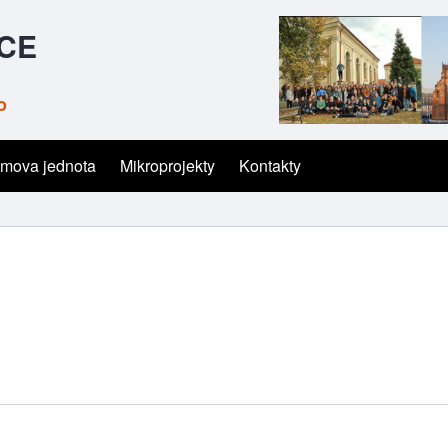
ČCE
o
mova jednota
Mikroprojekty
Kontakty