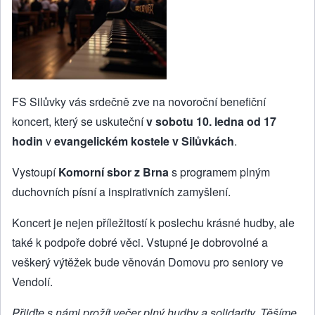
FS Silůvky vás srdečně zve na novoroční benefiční
koncert, který se uskuteční
v sobotu 10. ledna od 17
hodin
v
evangelickém kostele v Silůvkách
.
Vystoupí
Komorní sbor z Brna
s programem plným
duchovních písní a inspirativních zamyšlení.
Koncert je nejen příležitostí k poslechu krásné hudby, ale
také k podpoře dobré věci. Vstupné je dobrovolné a
veškerý výtěžek bude věnován Domovu pro seniory ve
Vendolí.
Přijďte s námi prožít večer plný hudby a solidarity. Těšíme