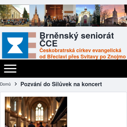
Brněnský seniorát
ČCE
Českobratrská církev evangelická
od Břeclavi přes Svitavy po Znojmo
Toggle main menu
Main navigation
Pozvání do Silůvek na koncert
Domů
Drobečková navigace