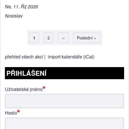
Ne, 11. Říj 2026
Nosislav
Aktuální stránka
1
Strana
2
Následující stránka
››
Poslední stránka
Poslední »
Pagination
přehled všech akcí |
import kalendáře (iCal)
PŘIHLÁŠENÍ
Uživatelské jméno
Heslo