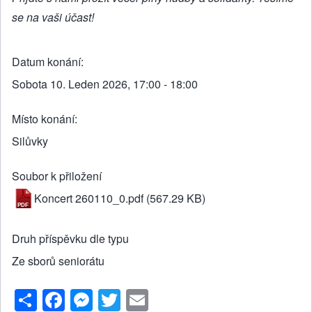
se na vaši účast!
Datum konání
Sobota 10. Leden 2026, 17:00 - 18:00
Místo konání
Silůvky
Soubor k přiložení
Koncert 260110_0.pdf
(567.29 KB)
Druh příspěvku dle typu
Ze sborů seniorátu
S
F
M
T
E