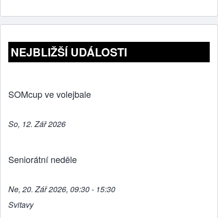
h
a
e
wi
m
ar
c
ss
tt
ail
e
e
e
er
b
n
NEJBLIŽŠÍ UDÁLOSTI
o
g
o
er
k
SOMcup ve volejbale
So, 12. Zář 2026
Seniorátní neděle
Ne, 20. Zář 2026, 09:30 - 15:30
Svitavy