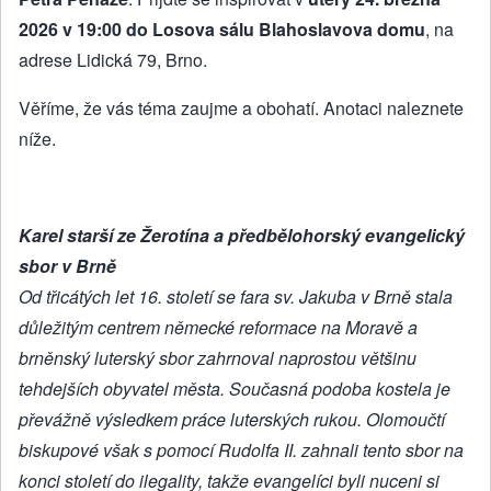
2026 v 19:00 do Losova sálu Blahoslavova domu
, na
adrese Lidická 79, Brno.
Věříme, že vás téma zaujme a obohatí. Anotaci naleznete
níže.
Karel starší ze Žerotína a předbělohorský evangelický
sbor v Brně
Od třicátých let 16. století se fara sv. Jakuba v Brně stala
důležitým centrem německé reformace na Moravě a
brněnský luterský sbor zahrnoval naprostou většinu
tehdejších obyvatel města. Současná podoba kostela je
převážně výsledkem práce luterských rukou. Olomoučtí
biskupové však s pomocí Rudolfa II. zahnali tento sbor na
konci století do ilegality, takže evangelíci byli nuceni si