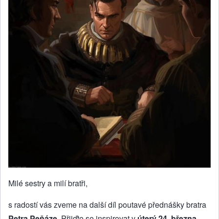
Milé sestry a milí bratři,
s radostí vás zveme na další díl poutavé přednášky bratra
Petra Peňáze
. Přijďte se inspirovat v
úterý 24. března