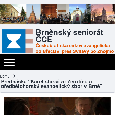
Brněnský seniorát
ČCE
Českobratrská církev evangelická
od Břeclavi přes Svitavy po Znojmo
Toggle main menu
Main navigation
Domů
Drobečková navigace
Přednáška "Karel starší ze Žerotína a
předbělohorský evangelický sbor v Brně"