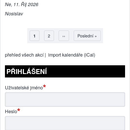
Ne, 11. Říj 2026
Nosislav
Aktuální stránka
1
Strana
2
Následující stránka
››
Poslední stránka
Poslední »
Pagination
přehled všech akcí |
import kalendáře (iCal)
PŘIHLÁŠENÍ
Uživatelské jméno
Heslo