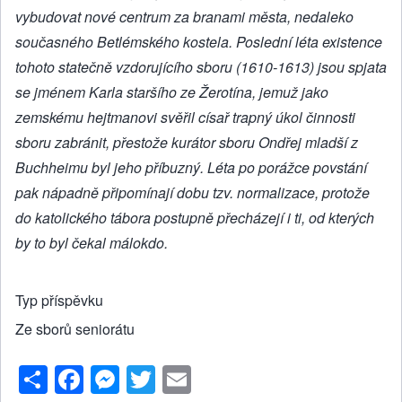
vybudovat nové centrum za branami města, nedaleko
současného Betlémského kostela. Poslední léta existence
tohoto statečně vzdorujícího sboru (1610-1613) jsou spjata
se jménem Karla staršího ze Žerotína, jemuž jako
zemskému hejtmanovi svěřil císař trapný úkol činnosti
sboru zabránit, přestože kurátor sboru Ondřej mladší z
Buchheimu byl jeho příbuzný. Léta po porážce povstání
pak nápadně připomínají dobu tzv. normalizace, protože
do katolického tábora postupně přecházejí i ti, od kterých
by to byl čekal málokdo.
Typ příspěvku
Ze sborů seniorátu
S
F
M
T
E