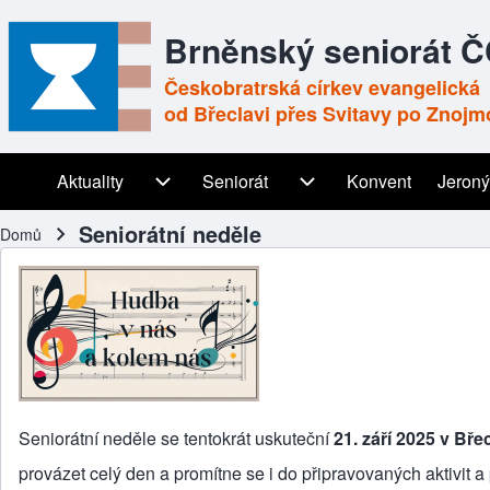
Brněnský seniorát 
Českobratrská církev evangelická
od Břeclavi přes Svitavy po Znojm
Aktuality
Aktuality sub-navigation
Seniorát
Seniorát sub-navigation
Konvent
Jeroný
Main navigation
Seniorátní neděle
Domů
Drobečková navigace
Seniorátní neděle se tentokrát uskuteční
21. září 2025 v Břec
provázet celý den a promítne se i do připravovaných aktivit 