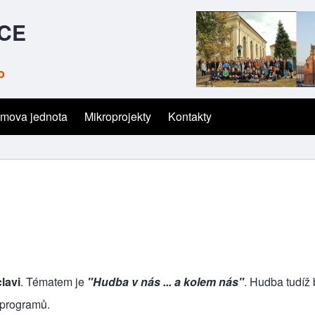
ČCE
o
mova jednota
Mikroprojekty
Kontakty
lavi
. Tématem je
"Hudba v nás ... a kolem nás"
. Hudba tudíž
a programů.