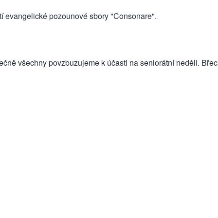
tí evangelické pozounové sbory "Consonare".
srdečně všechny povzbuzujeme k účasti na seniorátní neděli. Bře