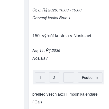
Čt, 8. Říj 2026, 16:00 - 19:00
Červený kostel Brno 1
150. výročí kostela v Nosislavi
Ne, 11. Říj 2026
Nosislav
Aktuální stránka
1
Strana
2
Následující stránka
››
Poslední stránka
Poslední »
Pagination
přehled všech akcí |
import kalendáře
(iCal)