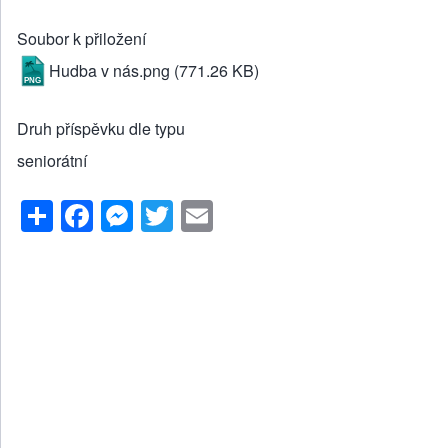
Soubor k přiložení
Hudba v nás.png
(771.26 KB)
Druh příspěvku dle typu
seniorátní
S
F
M
T
E
h
a
e
wi
m
ar
c
ss
tt
ail
e
e
e
er
b
n
o
g
o
er
k