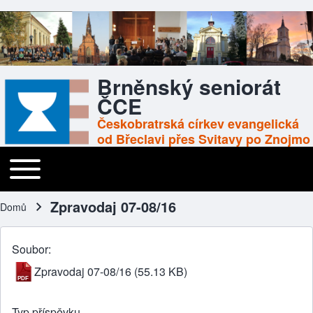
Brněnský seniorát
ČCE
Českobratrská církev evangelická
od Břeclavi přes Svitavy po Znojmo
Toggle main menu
Main navigation
Zpravodaj 07-08/16
Domů
Drobečková navigace
Soubor
Zpravodaj 07-08/16
(55.13 KB)
Typ příspěvku