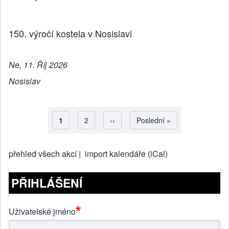
150. výročí kostela v Nosislavi
Ne, 11. Říj 2026
Nosislav
Aktuální stránka
1
Strana
2
Následující stránka
››
Poslední stránka
Poslední »
Pagination
přehled všech akcí |
import kalendáře (iCal)
PŘIHLÁŠENÍ
Uživatelské jméno