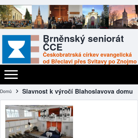
Brněnský seniorát
ČCE
Českobratrská církev evangelická
od Břeclavi přes Svitavy po Znojmo
Toggle main menu
Main navigation
Slavnost k výročí Blahoslavova domu
Domů
Drobečková navigace