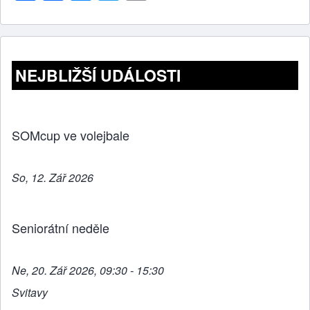
h
a
e
wi
m
ar
c
ss
tt
ail
e
e
e
er
b
n
NEJBLIŽŠÍ UDÁLOSTI
o
g
o
er
k
SOMcup ve volejbale
So, 12. Zář 2026
Seniorátní neděle
Ne, 20. Zář 2026, 09:30 - 15:30
Svitavy