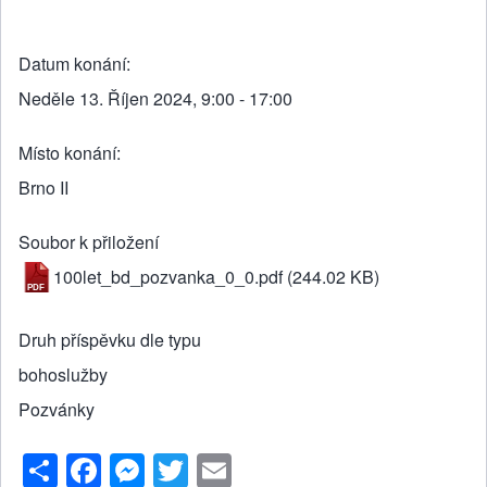
Datum konání
Neděle 13. Říjen 2024, 9:00 - 17:00
Místo konání
Brno II
Soubor k přiložení
100let_bd_pozvanka_0_0.pdf
(244.02 KB)
Druh příspěvku dle typu
bohoslužby
Pozvánky
S
F
M
T
E