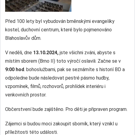
Před 100 lety byl vybudován brněnskými evangelíky
kostel, duchovní centrum, které bylo pojmenováno
Blahoslavův dům.
V neděli, dne
13.10.2024,
jste všichni zváni, abyste s
místím sborem (Brno II) toto výročí oslavili. Začne se v
9:00 hod
. bohoslužbami, pak se seznámíte s historií BD a
odpoledne bude následovat pestré pásmo hudby,
vzpomínek, filmů, rozhovorů, prohlídek interiéru i
venkovních prostor.
Občerstvení bude zajištěno. Pro děti je připraven program.
Zájemci si budou moci zakoupit sborník, který vznikl u
příležitosti této události.