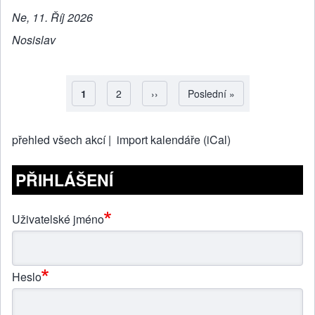
Ne, 11. Říj 2026
Nosislav
Aktuální stránka
1
Strana
2
Následující stránka
››
Poslední stránka
Poslední »
Pagination
přehled všech akcí |
import kalendáře (iCal)
PŘIHLÁŠENÍ
Uživatelské jméno
Heslo