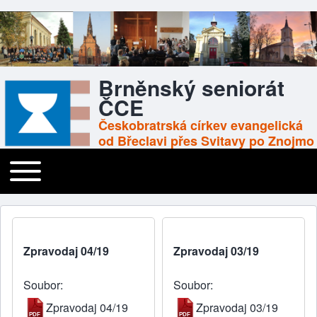
Brněnský seniorát
ČCE
Českobratrská církev evangelická
od Břeclavi přes Svitavy po Znojmo
Toggle main menu
Main navigation
Zpravodaj 04/19
Zpravodaj 03/19
Soubor
Soubor
Zpravodaj 04/19
Zpravodaj 03/19