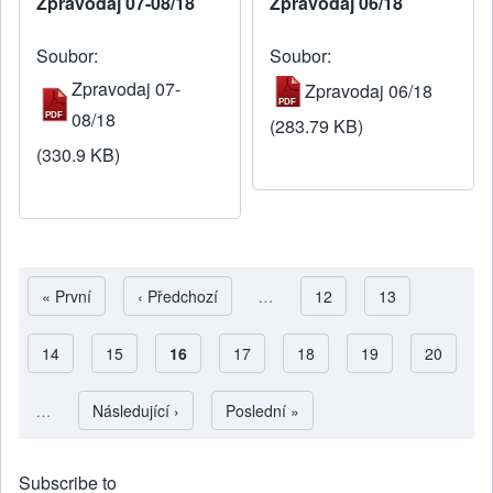
Zpravodaj 07-08/18
Zpravodaj 06/18
Soubor
Soubor
Zpravodaj 07-
Zpravodaj 06/18
08/18
(283.79 KB)
(330.9 KB)
First page
« První
Předchozí stránka
‹ Předchozí
…
Strana
12
Strana
13
Strana
14
Strana
15
Aktuální stránka
16
Strana
17
Strana
18
Strana
19
Strana
20
Pagination
…
Následující stránka
Následující ›
Poslední stránka
Poslední »
Subscribe to